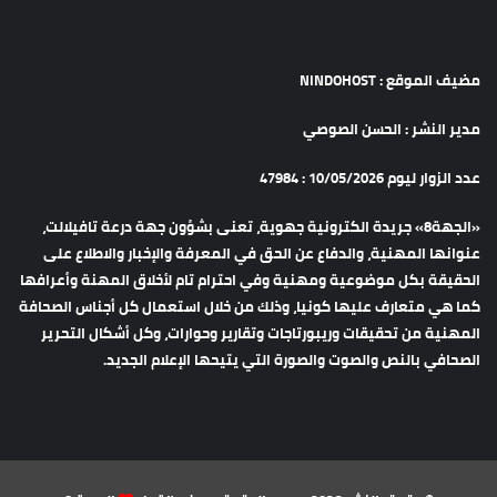
مضيف الموقع : NINDOHOST
مدير النشر : الحسن الصوصي
عدد الزوار ليوم 10/05/2026 : 47984
«الجهة8» جريدة الكترونية جهوية، تعنى بشؤون جهة درعة تافيلالت،
عنوانها المهنية، والدفاع عن الحق في المعرفة والإخبار والاطلاع على
الحقيقة بكل موضوعية ومهنية وفي احترام تام لأخلاق المهنة وأعرافها
كما هي متعارف عليها كونيا، وذلك من خلال استعمال كل أجناس الصحافة
المهنية من تحقيقات وريبورتاجات وتقارير وحوارات، وكل أشكال التحرير
الصحافي بالنص والصوت والصورة التي يتيحها الإعلام الجديد.