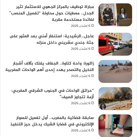
مباراة توظيف بالمركز الجهوي للاستثمار تثير
الجدل.. معطيات حول محاولة “تفصيل المنصب”
لفائدة مستخدمة مقربة
6 غشت، 2026
عاجل…الرشيدية: استنفار أمني بعد العثور على
جثة جندي عشريني داخل منزله
6 غشت، 2026
زاكورة: واحة كتاوة.. الجفاف يفتك بآلاف أشجار
النخيل والتصحر يهدد إحدى أهم الواحات المغربية
6 غشت، 2026
“حرائق الواحات في الجنوب الشرقي المغربي:
أزمة تتجاوز الصيف”
6 غشت، 2026
سابقة قضائية بالمغرب.. أول تفعيل للسوار
الإلكتروني في قضايا الشيك يدخل حيز التنفيذ
6 غشت، 2026