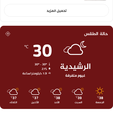
تحميل المزيد
حالة الطقس
30
℃
الرشيدية
30º - 30º
27%
7.9 كيلومتر/ساعة
غيوم متفرقة
37
37
38
39
38
℃
℃
℃
℃
℃
الجمعة
السبت
الأحد
الأثنين
الثلاثاء