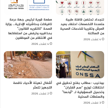
تنجداد تحتضن قافلة طبية
صفعة قوية لرئيس جهة درعة
متعددة التخصصات احتفاء بعيد
تافيلالت وحاشيته الإدارية… وزارة
العرش وتقريبا للخدمات الصحية
الصحة “كاتقريه القانون”
من الساكنة
بحذافيره وترفض من استغلالها
في الانتقام من الموظفين
4 غشت، 2026
4 غشت، 2026
بوذنيب : مطالب بفتح تحقيق في
أشغال تهيئة الأحياء ناقصة
اختلالات توزيع “سم الفئران”
التجهيز تتعثر
وتحميل المسؤولية لـ “أونسا”
2 غشت، 2026
والسلطات المحلية
3 غشت، 2026