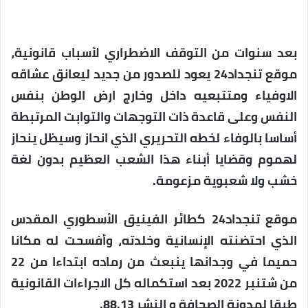
بعد سنوات من التوقف الاضطراري لأسباب قانونية،
موقع تنجداد24 يعود للصدور من جديد ليعانق عشاقه
الاوفياء ومتتبعيه داخل وخارج ارض الوطن بنفس
النفس وعلى قاعدة ذات التوجهات والتوابت المرتبطة
أساسا بالوفاء لخطه التحريري الذي انحاز وسيظل ينحاز
لهموم وقضايا أبناء هذا الشعب العظيم بدون لغة
خشب ولا شعبوية مزعومة.
موقع تنجداد24 كطائر الفينيق الأسطوري المقدس
الذي احتضنته الإنسانية وخلدته، وأفسحت له مكانا
حميما في وجدانها ينبعث من رماده ابتداءا من 22
من شتنبر 2022 بعد استكماله كل الاجراءات القانونية
طبقا لمدونة الصحافة و النشر 88.13.