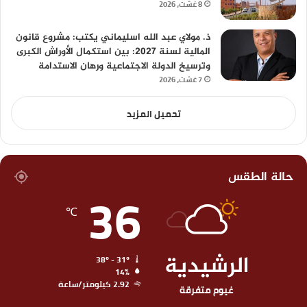
8 غشت، 2026
ذ. مولاي عبد الله اسليماني يكتب: مشروع قانون
المالية لسنة 2027: بين استكمال الأوراش الكبرى
وترسيخ الدولة الاجتماعية ورهان الاستدامة
7 غشت، 2026
تحميل المزيد
حالة الطقس
36
℃
الرشيدية
38º - 31º
14%
2.92 كيلومتر/ساعة
غيوم متفرقة