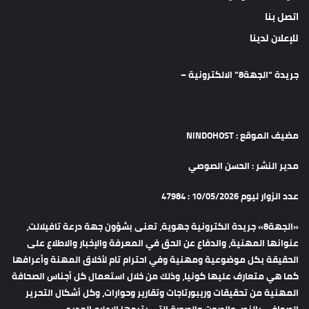
اتصل بنا
للإعلان لدينا
جريدة “الجهة8” الالكترونية –
مضيف الموقع : NINDOHOST
مدير النشر : الحسن الصوصي
عدد الزوار ليوم 10/05/2026 : 47984
«الجهة8» جريدة الكترونية جهوية، تعنى بشؤون جهة درعة تافيلالت،
عنوانها المهنية، والدفاع عن الحق في المعرفة والإخبار والاطلاع على
الحقيقة بكل موضوعية ومهنية وفي احترام تام لأخلاق المهنة وأعرافها
كما هي متعارف عليها كونيا، وذلك من خلال استعمال كل أجناس الصحافة
المهنية من تحقيقات وريبورتاجات وتقارير وحوارات، وكل أشكال التحرير
الصحافي بالنص والصوت والصورة التي يتيحها الإعلام الجديد.