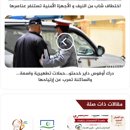
اختطاف شاب من النيف و الأجهزة الأمنية تستنفر عناصرها
درك أوفوس داير خدمتو...حملات تطهيرية واسعة...
والساكنة تعرب عن إرتياحها
مقالات ذات صلة