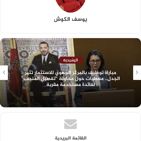
يوسف الكوش
الرشيدية
مباراة توظيف بالمركز الجهوي للاستثمار تثير
الجدل.. معطيات حول محاولة “تفصيل المنصب”
لفائدة مستخدمة مقربة
القائمة البريدية