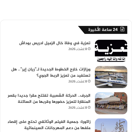
24 ساعة الأخيرة
تعزية في وفاة خال الزميل ادريس بوداش
8 غشت، 2026
ورزازات خارج الخطوط الجديدة لـ”ريان إير”.. هل
تستفيد من تعزيز الربط الجوي؟
8 غشت، 2026
الجرف.. الحركة الشعبية تفتتح مقرا جديدا بقصر
المنقارة لتعزيز حضورها وقربها من الساكنة
8 غشت، 2026
زاكورة: جمعية الفيلم الوثائقي تحتج على إقصاء
ملفها من دعم المهرجانات السينمائية