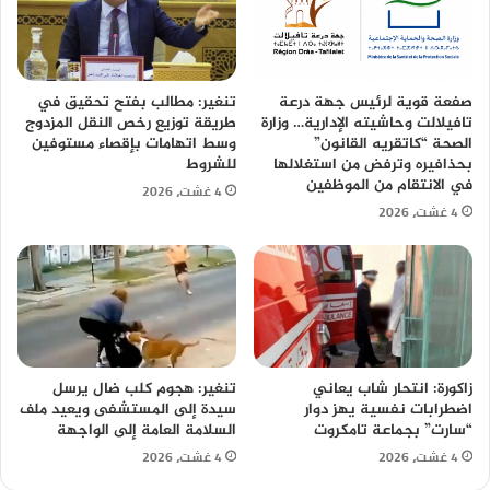
صفعة قوية لرئيس جهة درعة
تنغير: مطالب بفتح تحقيق في
تافيلالت وحاشيته الإدارية… وزارة
طريقة توزيع رخص النقل المزدوج
الصحة “كاتقريه القانون”
وسط اتهامات بإقصاء مستوفين
بحذافيره وترفض من استغلالها
للشروط
في الانتقام من الموظفين
4 غشت، 2026
4 غشت، 2026
زاكورة: انتحار شاب يعاني
تنغير: هجوم كلب ضال يرسل
اضطرابات نفسية يهز دوار
سيدة إلى المستشفى ويعيد ملف
“سارت” بجماعة تامكروت
السلامة العامة إلى الواجهة
4 غشت، 2026
4 غشت، 2026