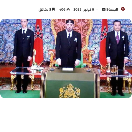
الجهة8
6 نونبر، 2022
406
3 دقائق