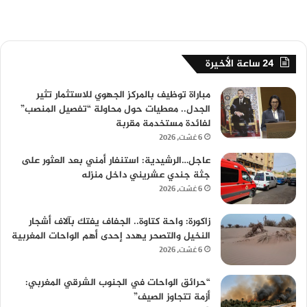
24 ساعة الأخيرة
مباراة توظيف بالمركز الجهوي للاستثمار تثير
الجدل.. معطيات حول محاولة “تفصيل المنصب”
لفائدة مستخدمة مقربة
6 غشت، 2026
عاجل…الرشيدية: استنفار أمني بعد العثور على
جثة جندي عشريني داخل منزله
6 غشت، 2026
زاكورة: واحة كتاوة.. الجفاف يفتك بآلاف أشجار
النخيل والتصحر يهدد إحدى أهم الواحات المغربية
6 غشت، 2026
“حرائق الواحات في الجنوب الشرقي المغربي:
أزمة تتجاوز الصيف”