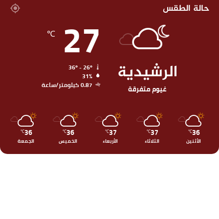
حالة الطقس
27
℃
الرشيدية
36º - 26º
31%
0.87 كيلومتر/ساعة
غيوم متفرقة
36
36
37
37
36
℃
℃
℃
℃
℃
الأثنين
الثلاثاء
الأربعاء
الخميس
الجمعة