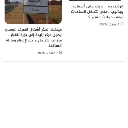
الرشيدية .. نزيف على أسفلت
بوذنيب.. متى تتدخل السلطات
لوقف حوادث السير ؟
7 غشت، 2026
ميدلت: تعثر أشغال الصرف الصحي
يحول مركز زايدة إلى بؤرة للغبار..
مطالب بتدخل عاجل لإنهاء معاناة
الساكنة
7 غشت، 2026