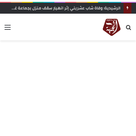
الرشيدية: وفاة شاب عشريني إثر انهيار سقف منزل بجماعة غريس السفلى