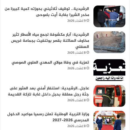
الرشيدية.. توقيف ثلاثيني بحوزته كمية كبيرة من
مخدر الشيرا بغابة أيت باموحى
9 غشت، 2026
الرشيدية: آبار مكشوفة لجمع مياه الأمطار تثير
مخاوف الساكنة بقصر بوتنفيت بجماعة غريس
السفلي
8 غشت، 2026
تعزية في وفاة مولاي المهدي العلوي الصوصي
8 غشت، 2026
عاجل..الرشيدية: استنفار أمني بعد العثور على
جثة رجل معلقة بحبل داخل غابة تاركة القديمة
8 غشت، 2026
وزارة التربية الوطنية تعلن رسميا مواعيد الدخول
المدرسي 2026-2027
8 غشت، 2026