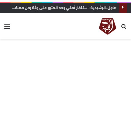
عاجل..الرشيدية: استنفار أمني بعد العثور على جثة رجل معلقة بحبل داخل غابة تاركة القديمة