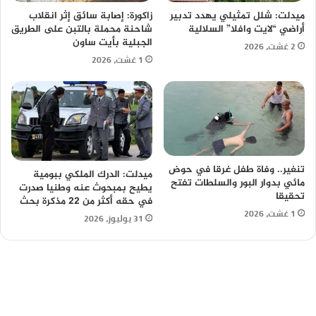
ميدلت: شلل تمثيلي يهدد تدبير
زاكورة: إصابة سائق إثر انقلاب
أراضي “لايت وافلا” السلالية
شاحنة محملة بالتبن على الطريق
الجبلية بأيت ساون
2 غشت، 2026
1 غشت، 2026
تنغير.. وفاة طفل غرقا في حوض
ميدلت: الدرك الملكي ببومية
مائي بدوار البور والسلطات تفتح
يطيح بمبحوث عنه وطنيا صدرت
تحقيقا
في حقه أكثر من 22 مذكرة بحث
1 غشت، 2026
31 يوليوز، 2026