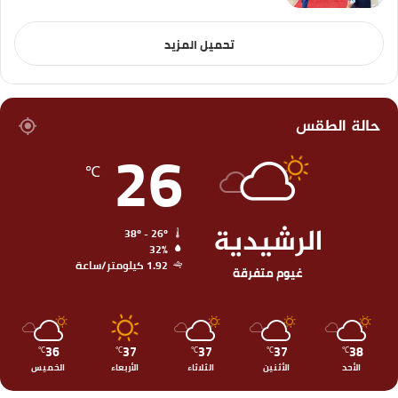
تحميل المزيد
حالة الطقس
26
℃
الرشيدية
38º - 26º
32%
1.92 كيلومتر/ساعة
غيوم متفرقة
36
37
37
37
38
℃
℃
℃
℃
℃
الأحد
الأثنين
الثلاثاء
الأربعاء
الخميس