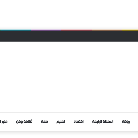
 العثور على جثة رجل معلقة بحبل داخل غابة تاركة القديمة
رياضة
السلطة الرابعة
اقتصاد
تعليم
صحة
ثقافة وفن
منبر ا