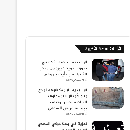
24 ساعة الأخيرة
الرشيدية.. توقيف ثلاثيني
بحوزته كمية كبيرة من مخدر
الشيرا بغابة أيت باموحى
9 غشت، 2026
الرشيدية: آبار مكشوفة لجمع
مياه الأمطار تثير مخاوف
الساكنة بقصر بوتنفيت
بجماعة غريس السفلي
8 غشت، 2026
تعزية في وفاة مولاي المهدي