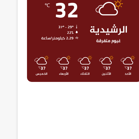
32
℃
الرشيدية
37º - 29º
22%
2.29 كيلومتر/ساعة
غيوم متفرقة
37
37
37
37
37
℃
℃
℃
℃
℃
الأحد
الأثنين
الثلاثاء
الأربعاء
الخميس