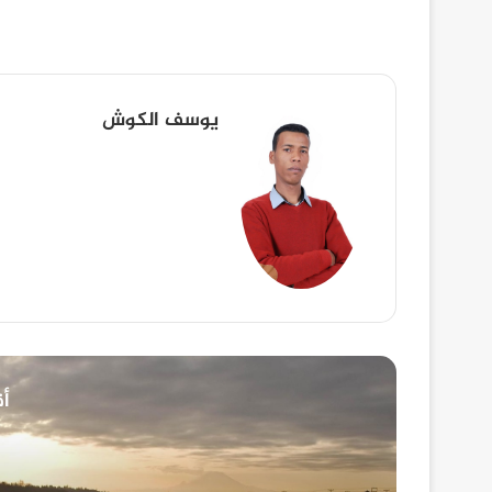
يوسف الكوش
أق