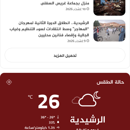
منزل بجماعة غريس السفلى
10 غشت، 2026
الرشيدية.. انطلاق الدورة الثانية لمهرجان
“المهاجر” وسط انتقادات لسوء التنظيم وغياب
الجالية وإقصاء فنانين محليين
9 غشت، 2026
تحميل المزيد
حالة الطقس
26
℃
الرشيدية
36º - 26º
33%
1.35 كيلومتر/ساعة
غيوم متفرقة