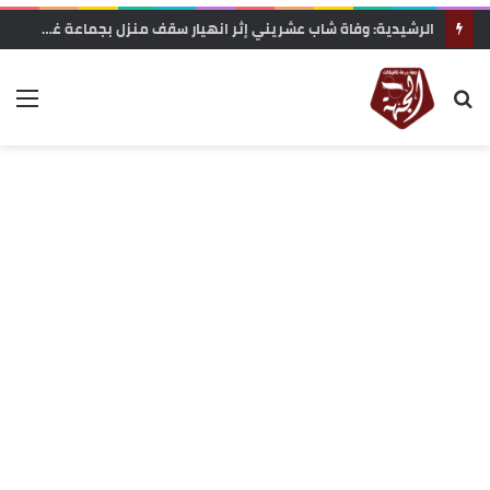
الرشيدية: وفاة شاب عشريني إثر انهيار سقف منزل بجماعة غريس السفلى