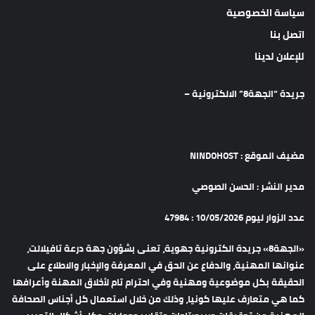
سياسة الخصوصية
اتصل بنا
للإعلان لدينا
جريدة “الجهة8” الالكترونية –
مضيف الموقع : NINDOHOST
مدير النشر : الحسن الصوصي
عدد الزوار ليوم 10/05/2026 : 47984
«الجهة8» جريدة الكترونية جهوية، تعنى بشؤون جهة درعة تافيلالت،
عنوانها المهنية، والدفاع عن الحق في المعرفة والإخبار والاطلاع على
الحقيقة بكل موضوعية ومهنية وفي احترام تام لأخلاق المهنة وأعرافها
كما هي متعارف عليها كونيا، وذلك من خلال استعمال كل أجناس الصحافة