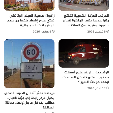
الجرف.. الحركة الشعبية تفتتح
زاكورة: جمعية الفيلم الوثائقي
مقرا جديدا بقصر المنقارة لتعزيز
تحتج على إقصاء ملفها من دعم
حضورها وقربها من الساكنة
المهرجانات السينمائية
8 غشت، 2026
8 غشت، 2026
الرشيدية .. نزيف على أسفلت
بوذنيب.. متى تتدخل السلطات
لوقف حوادث السير ؟
7 غشت، 2026
ميدلت: تعثر أشغال الصرف الصحي
يحول مركز زايدة إلى بؤرة للغبار..
مطالب بتدخل عاجل لإنهاء معاناة
الساكنة