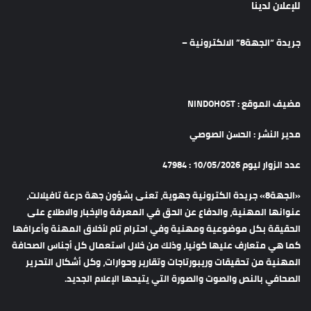
للإعلان لدينا
جريدة “الجهة8” الالكترونية –
مضيف الموقع : NINDOHOST
مدير النشر : الحسن الصوصي
عدد الزوار ليوم 10/05/2026 : 47984
«الجهة8» جريدة الكترونية جهوية، تعنى بشؤون جهة درعة تافيلالت،
عنوانها المهنية، والدفاع عن الحق في المعرفة والإخبار والاطلاع على
الحقيقة بكل موضوعية ومهنية وفي احترام تام لأخلاق المهنة وأعرافها
كما هي متعارف عليها كونيا، وذلك من خلال استعمال كل أجناس الصحافة
المهنية من تحقيقات وريبورتاجات وتقارير وحوارات، وكل أشكال التحرير
الصحافي بالنص والصوت والصورة التي يتيحها الإعلام الجديد.