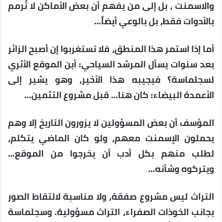
والاسمنت ، بل إلى من يفهم أن بعض الأماكن لا تُرمم
بالأدوات فقط، بل بالوعي أيضاً…
أما إذا استمر هذا المنطق، فلا تستغربوا إن أصبح الزائر
بعد سنوات يسأل المرشد السياحي: أين الموقع الأثري
لسجلماسة؟ فيجيبه هذا الأخير، وهو يشير إلى
الأعمدة البيضاء: كان هنا… قبل مشروع التثمين…
المؤسف أن بعض المسؤولين لا يزورون التاريخ إلا وهم
يحملون الإسمنت معهم، ولو كان الماضي يتكلم،
لطلب منهم بكل أدب أن يخرجوا من الموقع…
ويتركوه وشأنه…
التراث ليس مشروع صفقة، ولا مناسبة لالتقاط الصور
بجانب الخوذات الصفراء، التراث مسؤولية. وسجلماسة