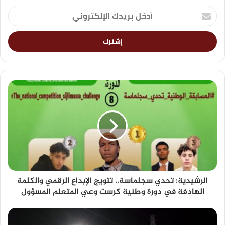
الرشيدية: تحدي سجلماسة.. تتويج الإبداع الرقمي والكلمة
الهادفة في دورة وطنية كرست وعي المتعلم المسؤول