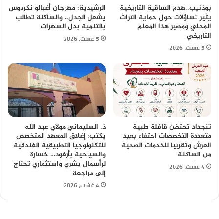
بوذنيب..هدم الساقية التاريخية
الرشيدية: مهرجان أغبالو نكردوس
يثير تساؤلات حول حماية التراث
يشعل الجدل.. والساكنة تطالب
المحلي ومصير هذا المعلم
بالتنمية بدل السهرات
التاريخي
5 غشت، 2026
5 غشت، 2026
تنجداد تحتضن قافلة طبية
ذ. السليماني مولاي عبد الله
متعددة التخصصات احتفاء بعيد
يكتب: إغلاق المعهد المتخصص
العرش وتقريبا للخدمات الصحية
للتكنولوجيا التطبيقية الفندقية
من الساكنة
والسياحية بأرفود… خسارة
لرأسمال بشري واستثماري تحتاج
4 غشت، 2026
إلى مراجعة
4 غشت، 2026