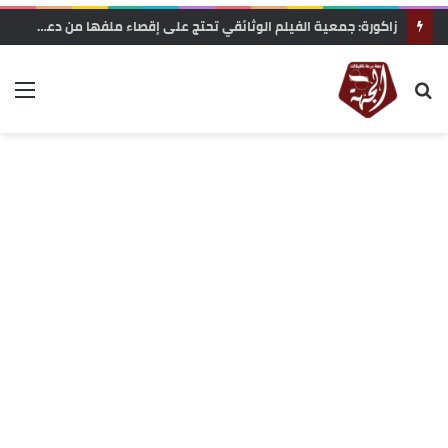
الرشيدية .. نزيف على أسفلت بوذنيب.. متى تتدخل السلطات لوقف حوادث السير ؟