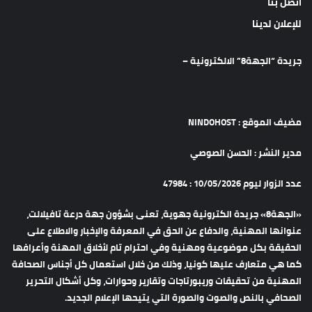
اتصل بنا
للإعلان لدينا
جريدة “الجهة8” الالكترونية –
مضيف الموقع : NINDOHOST
مدير النشر : الحسن الصوصي
عدد الزوار ليوم 10/05/2026 : 47984
«الجهة8» جريدة الكترونية جهوية، تعنى بشؤون جهة درعة تافيلالت،
عنوانها المهنية، والدفاع عن الحق في المعرفة والإخبار والاطلاع على
الحقيقة بكل موضوعية ومهنية وفي احترام تام لأخلاق المهنة وأعرافها
كما هي متعارف عليها كونيا، وذلك من خلال استعمال كل أجناس الصحافة
المهنية من تحقيقات وريبورتاجات وتقارير وحوارات، وكل أشكال التحرير
الصحافي بالنص والصوت والصورة التي يتيحها الإعلام الجديد.