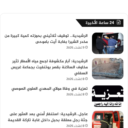
24 ساعة الأخيرة
الرشيدية.. توقيف ثلاثيني بحوزته كمية كبيرة من
مخدر الشيرا بغابة أيت باموحى
9 غشت، 2026
الرشيدية: آبار مكشوفة لجمع مياه الأمطار تثير
مخاوف الساكنة بقصر بوتنفيت بجماعة غريس
السفلي
8 غشت، 2026
تعزية في وفاة مولاي المهدي العلوي الصوصي
8 غشت، 2026
عاجل..الرشيدية: استنفار أمني بعد العثور على
جثة رجل معلقة بحبل داخل غابة تاركة القديمة
8 غشت، 2026