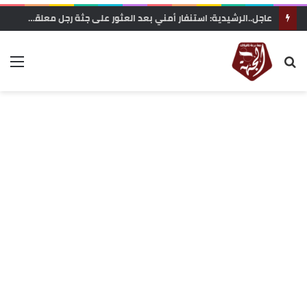
عاجل..الرشيدية: استنفار أمني بعد العثور على جثة رجل معلقة بحبل داخل غابة تاركة القديمة