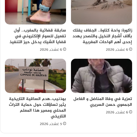
زاكورة: واحة كتاوة.. الجفاف يفتك
سابقة قضائية بالمغرب.. أول
بآلاف أشجار النخيل والتصحر يهدد
تفعيل للسوار الإلكتروني في
إحدى أهم الواحات المغربية
قضايا الشيك يدخل حيز التنفيذ
6 غشت، 2026
6 غشت، 2026
تعزية في وفاة المناضل و الفاعل
بوذنيب..هدم الساقية التاريخية
الجمعوي حسن السريري
يثير تساؤلات حول حماية التراث
المحلي ومصير هذا المعلم
6 غشت، 2026
التاريخي
5 غشت، 2026