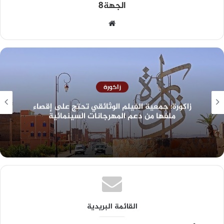
الجهة8
زاكورة
زاكورة: جمعية الفيلم الوثائقي تحتج على إقصاء
ملفها من دعم المهرجانات السينمائية
القائمة البريدية