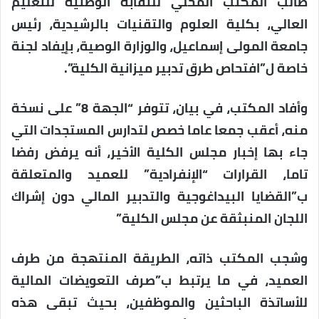
طالب المكتب المحلي للنقابة الوطنية للتعليم
العالي، بكلية العلوم والتقنيات بالرشيدية، رئيس
جامعة المولى إسماعيل، والوزارة الوصية، بإيفاد لجنة
خاصة ل”افتحاص طرق تدبير ميزانية الكلية”.
وأفاد المكتب، في بيان، تتوفر “الجهة 8” على نسخة
منه، أعقب جمعا عاما خصص لتدارس المستجدات التي
جاء بها إخبار مجلس الكلية الأخير، أنه يرفض رفضا
تاما، القرارات “الإنفرادية” للعميد والمتعلقة
ب”القضايا البيداغوجية والتدبير المالي دون إشراك
اللجان المنبثقة عن مجلس الكلية”
وشجب المكتب ذاته، الطريقة المنتهجة من طرف
العميد، في ما يرتبط ب”صرف التعويضات المالية
للأساتذة الباحثين والموظفين، بحيث تبقى هذه