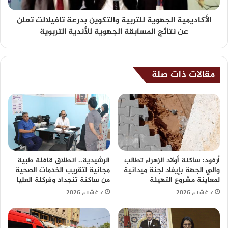
الأكاديمية الجهوية للتربية والتكوين بدرعة تافيلالت تعلن
عن نتائج المسابقة الجهوية للأندية التربوية
مقالات ذات صلة
أرفود: ساكنة أولاد الزهراء تطالب
الرشيدية.. انطلاق قافلة طبية
والي الجهة بإيفاد لجنة ميدانية
مجانية لتقريب الخدمات الصحية
لمعاينة مشروع التهيئة
من ساكنة تنجداد وفركلة العليا
7 غشت، 2026
7 غشت، 2026