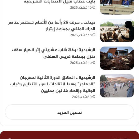
بأيت حطاب قبيل الانتخابات التشريعية
10 غشت، 2026
ميدلت.. سرقة 26 رأسا من الأغنام تستنفر عناصر
الدرك الملكي بجماعة إيتزار
10 غشت، 2026
الرشيدية: وفاة شاب عشريني إثر انهيار سقف
منزل بجماعة غريس السفلى
10 غشت، 2026
الرشيدية.. انطلاق الدورة الثانية لمهرجان
“المهاجر” وسط انتقادات لسوء التنظيم وغياب
الجالية وإقصاء فنانين محليين
9 غشت، 2026
تحميل المزيد