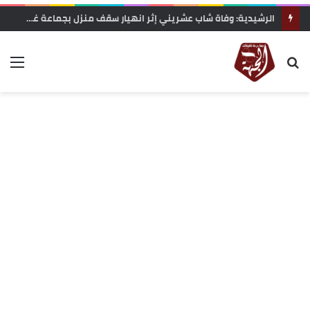
الرشيدية: وفاة شاب عشريني إثر انهيار سقف منزل بجماعة غريس السفلى