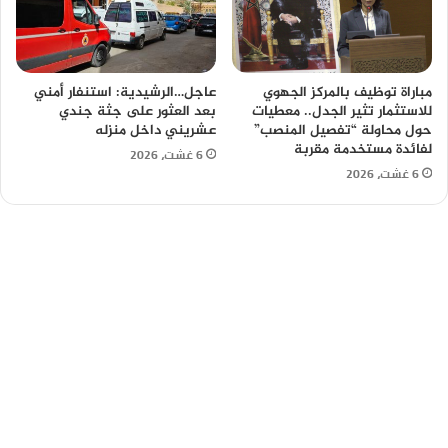
مباراة توظيف بالمركز الجهوي
عاجل…الرشيدية: استنفار أمني
للاستثمار تثير الجدل.. معطيات
بعد العثور على جثة جندي
حول محاولة “تفصيل المنصب”
عشريني داخل منزله
لفائدة مستخدمة مقربة
6 غشت، 2026
6 غشت، 2026