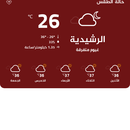
حالة الطقس
26
℃
الرشيدية
36º - 26º
33%
1.35 كيلومتر/ساعة
غيوم متفرقة
36
36
37
37
36
℃
℃
℃
℃
℃
الأثنين
الثلاثاء
الأربعاء
الخميس
الجمعة