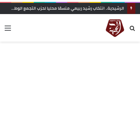
الرشيدية.. انتخاب رشيد ربيعي منسقا محليا لحزب التجمع الوطني للأحرار بجماعة الرتب