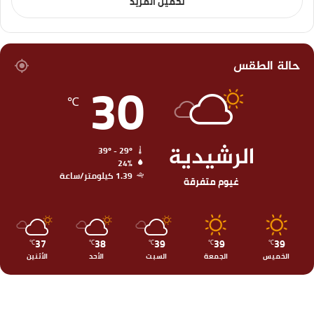
تحميل المزيد
حالة الطقس
30
℃
الرشيدية
39º - 29º
24%
1.39 كيلومتر/ساعة
غيوم متفرقة
37
38
39
39
39
℃
℃
℃
℃
℃
الخميس
الجمعة
السبت
الأحد
الأثنين