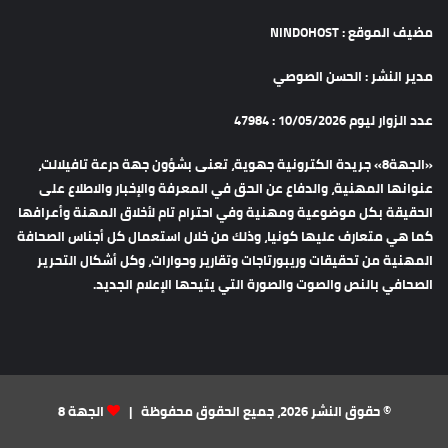
مضيف الموقع : NINDOHOST
مدير النشر : الحسن الصوصي
عدد الزوار ليوم 10/05/2026 : 47984
«الجهة8» جريدة الكترونية جهوية، تعنى بشؤون جهة درعة تافيلالت،
عنوانها المهنية، والدفاع عن الحق في المعرفة والإخبار والاطلاع على
الحقيقة بكل موضوعية ومهنية وفي احترام تام لأخلاق المهنة وأعرافها
كما هي متعارف عليها كونيا، وذلك من خلال استعمال كل أجناس الصحافة
المهنية من تحقيقات وريبورتاجات وتقارير وحوارات، وكل أشكال التحرير
الصحافي بالنص والصوت والصورة التي يتيحها الإعلام الجديد.
© حقوق النشر 2026، جميع الحقوق محفوظة |
الجهة 8