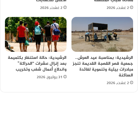
معاناة شباب المنطقة
الأعلى للحسابات
2 غشت، 2026
2 غشت، 2026
الرشيدية: بمناسبة عيد العرش..
الرشيدية: حالة استنفار بكلميمة
جمعية قصر القصبة القديمة تنجز
بعد إنزال عشرات “الحراكة”
مبادرات بيئية وتنموية لفائدة
واندلاع أعمال شغب وتخريب
الساكنة
31 يوليوز، 2026
2 غشت، 2026