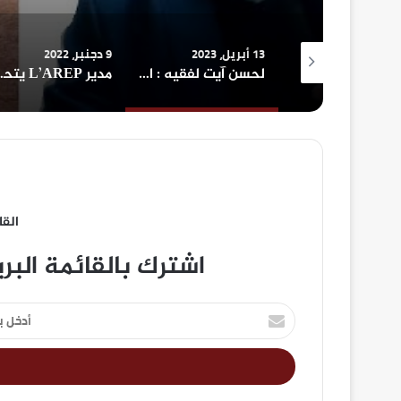
13 أبريل، 2023
9 دجنبر، 2022
لحسن ايت الفقيه : أحكام الانتقام في الأعراف الأمازيغية
لحسن آيت لفقيه : الإعتناء بالمنتوجات المجالية بجبال الأطلس الكبير الشرقي
مدير L’AREP يتحد
القا
اشترك بالقائمة البر