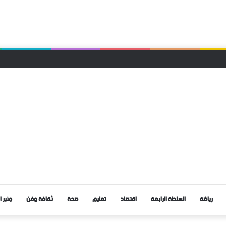
قا محليا لحزب التجمع الوطني للأحرار بجماعة الرتب
رياضة
السلطة الرابعة
اقتصاد
تعليم
صحة
ثقافة وفن
منبر ا