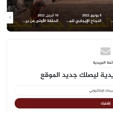
5 يونيو، 2022
10 أبريل، 2022
10 أبريل، 2022
ى القانون و يتفاوض مع المقاولين
النجاح الإيجابي للمتعلم .ذ عبد الكريم فوزي
الحلقة الأولى من برنامج: في رياض تجويد القرآن …مع د.رشيد عمور
ئمة البريدية
يدية ليصلك جديد الموقع