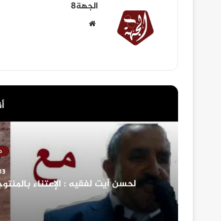
الجهة8
أق
ص
13 أبريل، 3
لحسن آيت لفقيه : الإعتناء بالمنتو