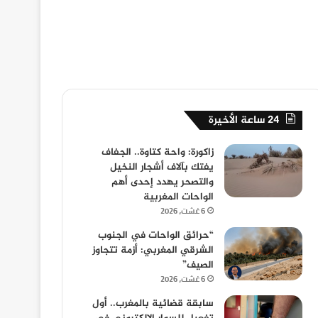
24 ساعة الأخيرة
زاكورة: واحة كتاوة.. الجفاف
يفتك بآلاف أشجار النخيل
والتصحر يهدد إحدى أهم
الواحات المغربية
6 غشت، 2026
“حرائق الواحات في الجنوب
الشرقي المغربي: أزمة تتجاوز
الصيف”
6 غشت، 2026
سابقة قضائية بالمغرب.. أول