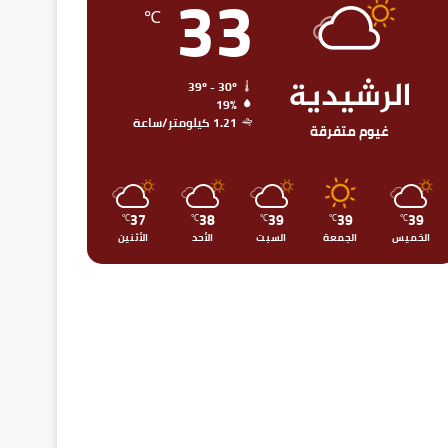
33
℃
الرشيدية
39º - 30º
19%
1.21 كيلومتر/ساعة
غيوم متفرقة
37
38
39
39
39
℃
℃
℃
℃
℃
الخميس
الجمعة
السبت
الأحد
الأثنين