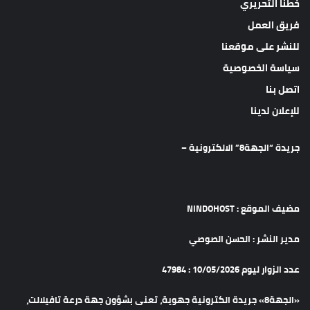
خطنا التحريري
فريق العمل
للنشر على موقعنا
سياسة الخصوصية
اتصل بنا
للإعلان لدينا
جريدة “الجهة8” الالكترونية –
مضيف الموقع : NINDOHOST
مدير النشر : الحسن الصوصي
عدد الزوار ليوم 10/05/2026 : 47984
«الجهة8» جريدة الكترونية جهوية، تعنى بشؤون جهة درعة تافيلالت،