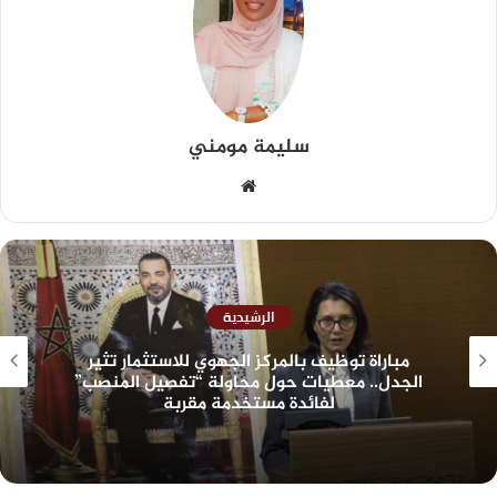
سليمة مومني
الرشيدية
مباراة توظيف بالمركز الجهوي للاستثمار تثير
الجدل.. معطيات حول محاولة “تفصيل المنصب”
لفائدة مستخدمة مقربة