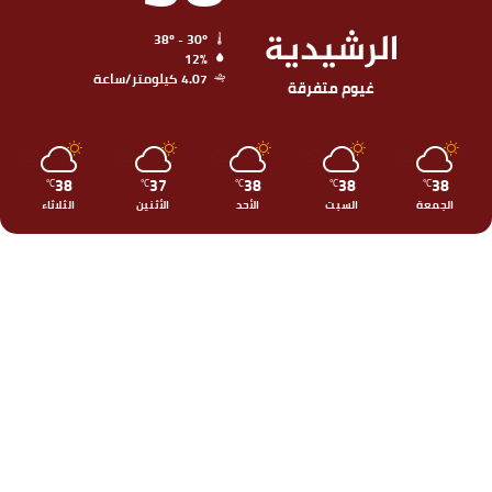
الرشيدية
38º - 30º
12%
4.07 كيلومتر/ساعة
غيوم متفرقة
38
37
38
38
38
℃
℃
℃
℃
℃
الجمعة
السبت
الأحد
الأثنين
الثلاثاء