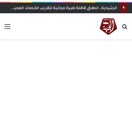
مباراة توظيف بالمركز الجهوي للاستثمار تثير الجدل.. معطيات حول محاولة “تفصيل المنصب” لفائدة مستخدمة مقربة