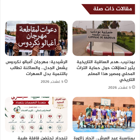
مقالات ذات صلة
بوذنيب..هدم الساقية التاريخية
الرشيدية: مهرجان أغبالو نكردوس
يثير تساؤلات حول حماية التراث
يشعل الجدل.. والساكنة تطالب
المحلي ومصير هذا المعلم
بالتنمية بدل السهرات
التاريخي
5 غشت، 2026
5 غشت، 2026
بمناسبة عيد العرش.. اتحاد زاكورة
تنجداد تحتضن قافلة طبية