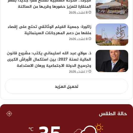
الجرف.. الحركة الشعبية تفتتح مقرا جديدا بقصر
المنقارة لتعزيز حضورها وقربها من الساكنة
8 غشت، 2026
زاكورة: جمعية الفيلم الوثائقي تحتج على إقصاء
ملفها من دعم المهرجانات السينمائية
8 غشت، 2026
ذ. مولاي عبد الله اسليماني يكتب: مشروع قانون
المالية لسنة 2027: بين استكمال الأوراش الكبرى
وترسيخ الدولة الاجتماعية ورهان الاستدامة
7 غشت، 2026
تحميل المزيد
حالة الطقس
35
℃