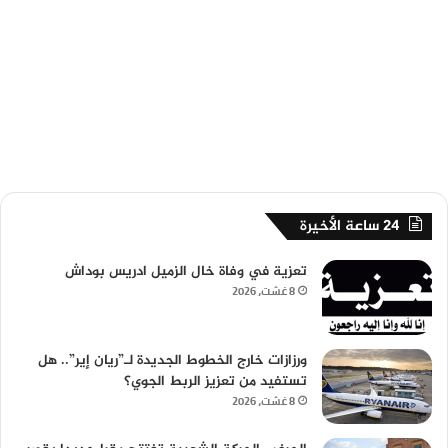
24 ساعة الأخيرة
تعزية في وفاة خال الزميل ادريس بوداش
8 غشت، 2026
ورزازات خارج الخطوط الجديدة لـ”ريان إير”.. هل
تستفيد من تعزيز الربط الجوي؟
8 غشت، 2026