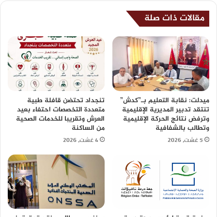
مقالات ذات صلة
ميدلت: نقابة التعليم بـ”كدش”
تنجداد تحتضن قافلة طبية
تنتقد تدبير المديرية الإقليمية
متعددة التخصصات احتفاء بعيد
وترفض نتائج الحركة الإقليمية
العرش وتقريبا للخدمات الصحية
وتطالب بالشفافية
من الساكنة
5 غشت، 2026
4 غشت، 2026