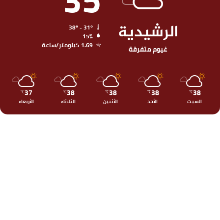
الرشيدية
38º - 31º
15%
1.69 كيلومتر/ساعة
غيوم متفرقة
37
38
38
38
38
℃
℃
℃
℃
℃
السبت
الأحد
الأثنين
الثلاثاء
الأربعاء