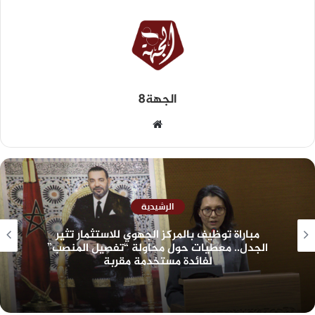
الجهة8
الرشيدية
مباراة توظيف بالمركز الجهوي للاستثمار تثير
الجدل.. معطيات حول محاولة “تفصيل المنصب”
لفائدة مستخدمة مقربة