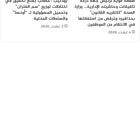
صفعة قوية لرئيس جهة درعة
بوذنيب : مطالب بفتح تحقيق في
تافيلالت وحاشيته الإدارية… وزارة
اختلالات توزيع “سم الفئران”
الصحة “كاتقريه القانون”
وتحميل المسؤولية لـ “أونسا”
بحذافيره وترفض من استغلالها
والسلطات المحلية
في الانتقام من الموظفين
3 غشت، 2026
4 غشت، 2026