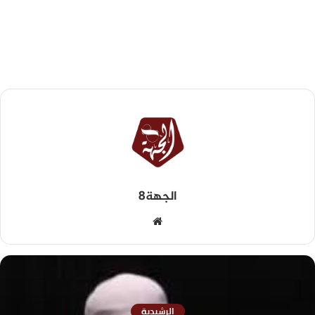
الجهة8
الرشيدية