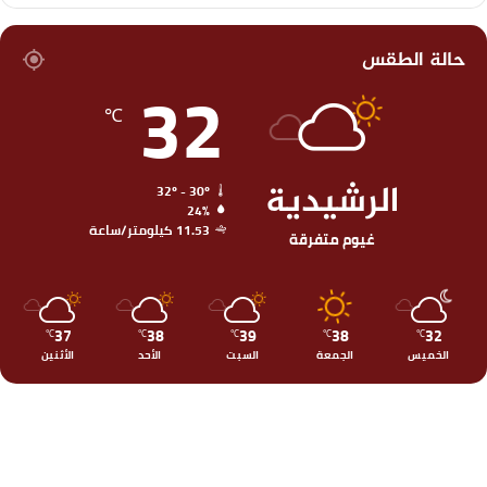
حالة الطقس
32
℃
الرشيدية
32º - 30º
24%
11.53 كيلومتر/ساعة
غيوم متفرقة
37
38
39
38
32
℃
℃
℃
℃
℃
الخميس
الجمعة
السبت
الأحد
الأثنين