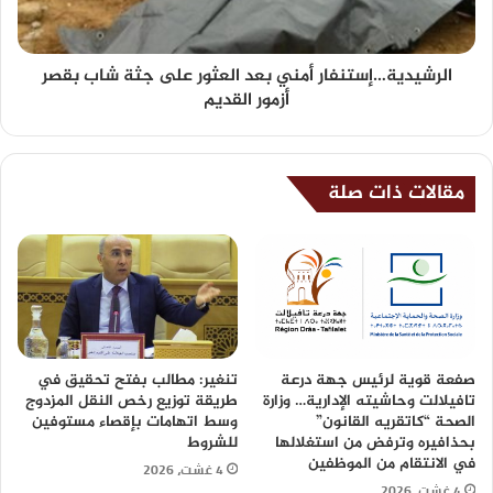
الرشيدية…إستنفار أمني بعد العثور على جثة شاب بقصر
أزمور القديم
مقالات ذات صلة
صفعة قوية لرئيس جهة درعة
تنغير: مطالب بفتح تحقيق في
تافيلالت وحاشيته الإدارية… وزارة
طريقة توزيع رخص النقل المزدوج
الصحة “كاتقريه القانون”
وسط اتهامات بإقصاء مستوفين
بحذافيره وترفض من استغلالها
للشروط
في الانتقام من الموظفين
4 غشت، 2026
4 غشت، 2026