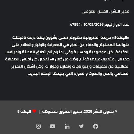
مدير النشر : الحسن الصوصي
عدد الزوار ليوم 10/05/2026 : 47984
«الجهة8» جريدة الكترونية جهوية، تعنى بشؤون جهة درعة تافيلالت،
عنوانها المهنية، والدفاع عن الحق في المعرفة والإخبار والاطلاع على
الحقيقة بكل موضوعية ومهنية وفي احترام تام لأخلاق المهنة وأعرافها
كما هي متعارف عليها كونيا، وذلك من خلال استعمال كل أجناس الصحافة
المهنية من تحقيقات وريبورتاجات وتقارير وحوارات، وكل أشكال التحرير
الصحافي بالنص والصوت والصورة التي يتيحها الإعلام الجديد.
© حقوق النشر 2026، جميع الحقوق محفوظة |
الجهة 8