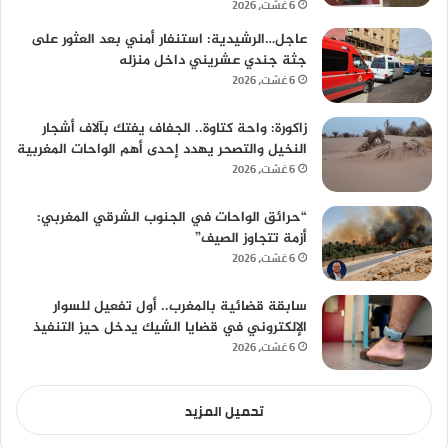
6 غشت، 2026
عاجل…الرشيدية: استنفار أمني بعد العثور على
جثة جندي عشريني داخل منزله
6 غشت، 2026
زاكورة: واحة كتاوة.. الجفاف يفتك بآلاف أشجار
النخيل والتصحر يهدد إحدى أهم الواحات المغربية
6 غشت، 2026
“حرائق الواحات في الجنوب الشرقي المغربي:
أزمة تتجاوز الصيف”
6 غشت، 2026
سابقة قضائية بالمغرب.. أول تفعيل للسوار
الإلكتروني في قضايا الشيك يدخل حيز التنفيذ
6 غشت، 2026
تحميل المزيد