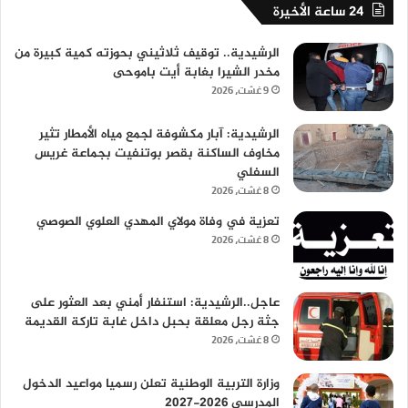
24 ساعة الأخيرة
الرشيدية.. توقيف ثلاثيني بحوزته كمية كبيرة من
مخدر الشيرا بغابة أيت باموحى
9 غشت، 2026
الرشيدية: آبار مكشوفة لجمع مياه الأمطار تثير
مخاوف الساكنة بقصر بوتنفيت بجماعة غريس
السفلي
8 غشت، 2026
تعزية في وفاة مولاي المهدي العلوي الصوصي
8 غشت، 2026
عاجل..الرشيدية: استنفار أمني بعد العثور على
جثة رجل معلقة بحبل داخل غابة تاركة القديمة
8 غشت، 2026
وزارة التربية الوطنية تعلن رسميا مواعيد الدخول
المدرسي 2026-2027