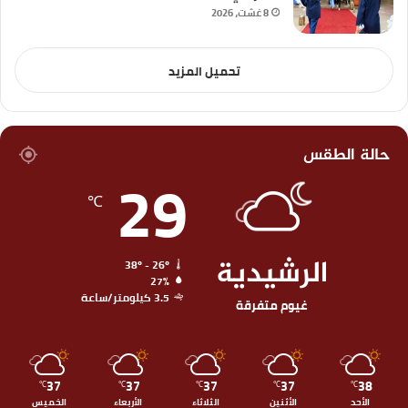
8 غشت، 2026
تحميل المزيد
حالة الطقس
29
℃
الرشيدية
38º - 26º
27%
3.5 كيلومتر/ساعة
غيوم متفرقة
37
37
37
37
38
℃
℃
℃
℃
℃
الأحد
الأثنين
الثلاثاء
الأربعاء
الخميس