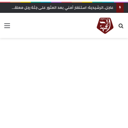
عاجل..الرشيدية: استنفار أمني بعد العثور على جثة رجل معلقة بحبل داخل غابة تاركة القديمة