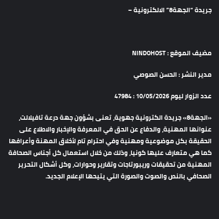
جريدة “الجهة8” الالكترونية –
مضيف الموقع : NINDOHOST
مدير النشر : الحسن الصوصي
عدد الزوار ليوم 10/05/2026 : 47984
«الجهة8» جريدة الكترونية جهوية، تعنى بشؤون جهة درعة تافيلالت،
عنوانها المهنية، والدفاع عن الحق في المعرفة والإخبار والاطلاع على
الحقيقة بكل موضوعية ومهنية وفي احترام تام لأخلاق المهنة وأعرافها
كما هي متعارف عليها كونيا، وذلك من خلال استعمال كل أجناس الصحافة
المهنية من تحقيقات وريبورتاجات وتقارير وحوارات، وكل أشكال التحرير
الصحافي بالنص والصوت والصورة التي يتيحها الإعلام الجديد.