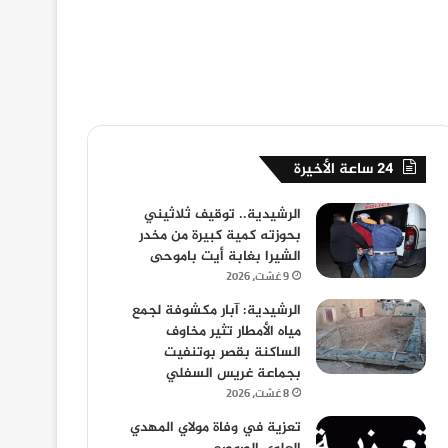
24 ساعة الأخيرة
الرشيدية.. توقيف ثلاثيني
بحوزته كمية كبيرة من مخدر
الشيرا بغابة أيت باموحى
9 غشت، 2026
الرشيدية: آبار مكشوفة لجمع
مياه الأمطار تثير مخاوف
الساكنة بقصر بوتنفيت
بجماعة غريس السفلي
8 غشت، 2026
تعزية في وفاة مولاي المهدي