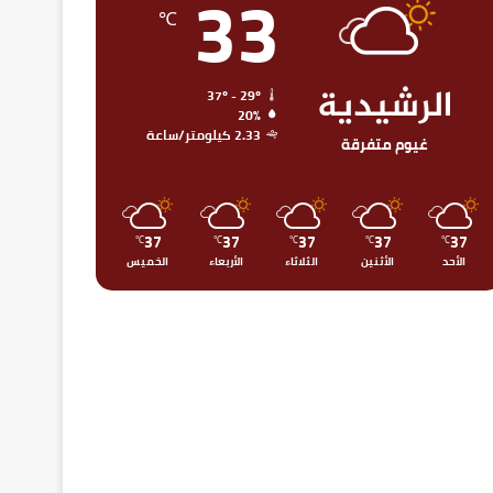
33
℃
الرشيدية
37º - 29º
20%
2.33 كيلومتر/ساعة
غيوم متفرقة
37
37
37
37
37
℃
℃
℃
℃
℃
الأحد
الأثنين
الثلاثاء
الأربعاء
الخميس