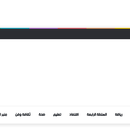
 العثور على جثة رجل معلقة بحبل داخل غابة تاركة القديمة
رياضة
السلطة الرابعة
اقتصاد
تعليم
صحة
ثقافة وفن
منبر ا