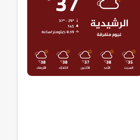
37
الرشيدية
37º - 29º
14%
8.59 كيلومتر/ساعة
غيوم متفرقة
38
38
37
38
35
℃
℃
℃
℃
℃
السبت
الأحد
الأثنين
الثلاثاء
الأربعاء