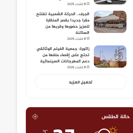
8 غشت، 2026
الجرف.. الحركة الشعبية تفتتح
مقرا جديدا بقصر المنقارة
لتعزيز حضورها وقربها من
الساكنة
8 غشت، 2026
زاكورة: جمعية الفيلم الوثائقي
تحتج على إقصاء ملفها من
دعم المهرجانات السينمائية
8 غشت، 2026
تحميل المزيد
حالة الطقس
℃