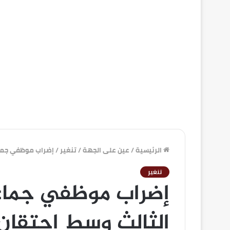
الرئيسية
/
عين على الجهة
/
تنغير
/
إضراب موظفي جماع
تنغير
إضراب موظفي جماع
الثالث وسط احتقان