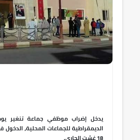
يدخل إضراب موظفي جماعة تنغير يومه
18 غشت الجاري.