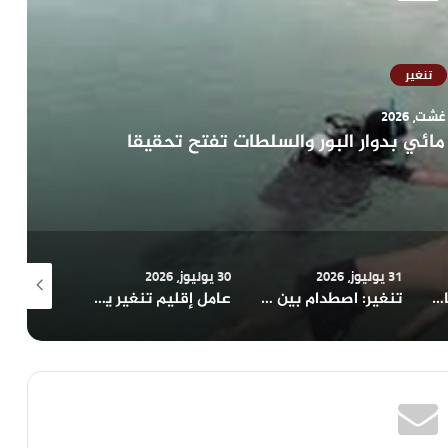
تنغير
ائي بدوار البور والسلطات تفتح تحقيقا
31 يوليوز، 2026
30 يوليوز، 2026
28 يوليوز، 2026
قلعة مكونة.. شبهات استغلال الملك العمومي في توسعة سكنين وظيفيين تثير الجدل
تنغير: اصطدام بين دراجة نارية ودراجة هوائية يخلف مصابا بقلعة مكونة
عامل إقليم تنغير يدشن مركز تصفية الدم بإغيل نومكون ضمن مشاريع عيد العرش