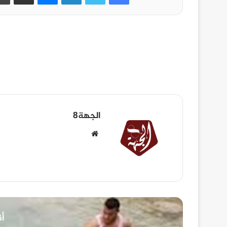
الجهة8
أق