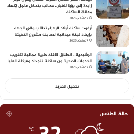
زايدة إلى بؤرة للغبار.. مطالب بتدخل عاجل لإنهاء
معاناة الساكنة
7 غشت، 2026
أرفود: ساكنة أولاد الزهراء تطالب والي الجهة
بإيفاد لجنة ميدانية لمعاينة مشروع التهيئة
7 غشت، 2026
الرشيدية.. انطلاق قافلة طبية مجانية لتقريب
الخدمات الصحية من ساكنة تنجداد وفركلة العليا
7 غشت، 2026
تحميل المزيد
حالة الطقس
32
℃