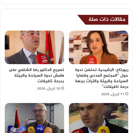
مقالات ذات صلة
ربورتاج: الرشيدية تحتضن ندوة
تصريح الدكتور رضا الشلفي على
حول “المجتمع المدني وقضايا
هامش ندوة السياحة والبيئة
السياحة والبيئة والتراث بجهة
بدرعة تافيلالت
درعة تافيلالت”
10 أبريل، 2026
11 أبريل، 2026