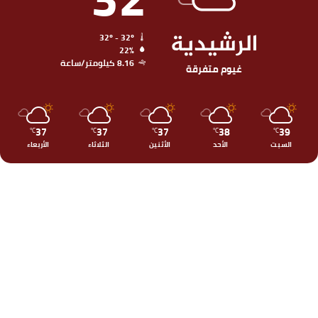
الرشيدية
32º - 32º
22%
8.16 كيلومتر/ساعة
غيوم متفرقة
37
37
37
38
39
℃
℃
℃
℃
℃
السبت
الأحد
الأثنين
الثلاثاء
الأربعاء