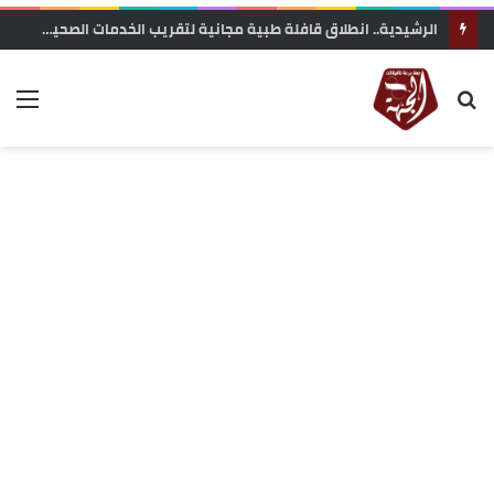
الرشيدية.. انطلاق قافلة طبية مجانية لتقريب الخدمات الصحية من ساكنة تنجداد وفركلة العليا