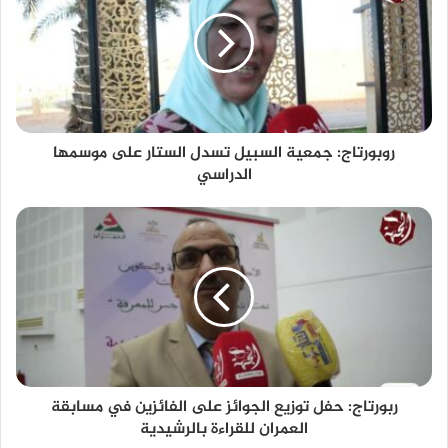
روبورتاج: جمعية السبيل تسدل الستار على موسمها
الدراسي
ربورتاج: حفل توزيع الجوائز على الفائزين في مسابقة
العمران للقراءة بالرشيدية