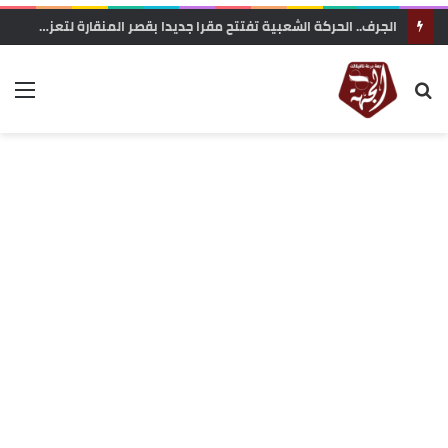
الجرف.. الحركة الشعبية تفتتح مقرا جديدا بقصر المنقارة لتعزيز حضورها وقربها من الساكنة