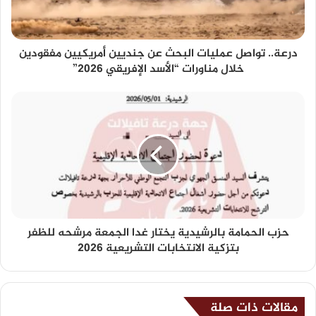
درعة.. تواصل عمليات البحث عن جنديين أمريكيين مفقودين
خلال مناورات “الأسد الإفريقي 2026”
حزب الحمامة بالرشيدية يختار غدا الجمعة مرشحه للظفر
بتزكية الانتخابات التشريعية 2026
مقالات ذات صلة