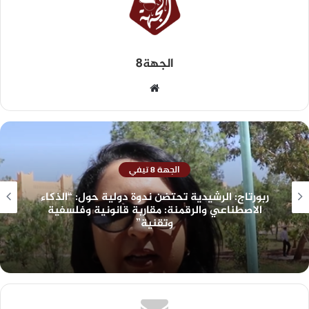
الجهة8
الجهة 8 تيفي
ربورتاج: الرشيدية تحتضن ندوة دولية حول: “الذكاء
الاصطناعي والرقمنة: مقاربة قانونية وفلسفية
وتقنية”