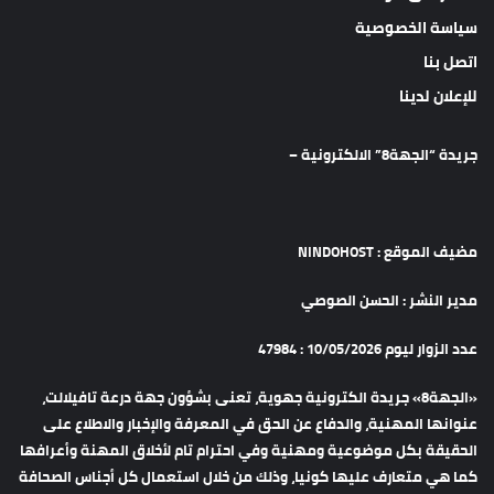
سياسة الخصوصية
اتصل بنا
للإعلان لدينا
جريدة “الجهة8” الالكترونية –
مضيف الموقع : NINDOHOST
مدير النشر : الحسن الصوصي
عدد الزوار ليوم 10/05/2026 : 47984
«الجهة8» جريدة الكترونية جهوية، تعنى بشؤون جهة درعة تافيلالت،
عنوانها المهنية، والدفاع عن الحق في المعرفة والإخبار والاطلاع على
الحقيقة بكل موضوعية ومهنية وفي احترام تام لأخلاق المهنة وأعرافها
كما هي متعارف عليها كونيا، وذلك من خلال استعمال كل أجناس الصحافة