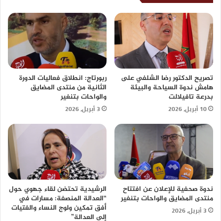
تصريح الدكتور رضا الشلفي على
ربورتاج: انطلاق فعاليات الدورة
هامش ندوة السياحة والبيئة
الثانية من منتدى المضايق
بدرعة تافيلالت
والواحات بتنغير
10 أبريل، 2026
3 أبريل، 2026
ندوة صحفية للإعلان عن افتتاح
الرشيدية تحتضن لقاء جهوي حول
منتدى المضايق والواحات بتنغير
“العدالة المنصفة: مسارات في
أفق تمكين ولوج النساء والفتيات
3 أبريل، 2026
إلى العدالة”