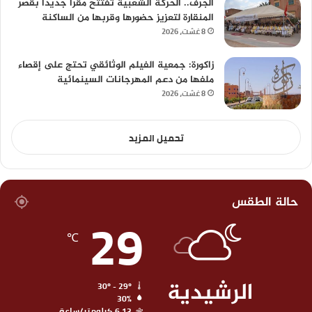
الجرف.. الحركة الشعبية تفتتح مقرا جديدا بقصر
المنقارة لتعزيز حضورها وقربها من الساكنة
8 غشت، 2026
زاكورة: جمعية الفيلم الوثائقي تحتج على إقصاء
ملفها من دعم المهرجانات السينمائية
8 غشت، 2026
تحميل المزيد
حالة الطقس
29
℃
الرشيدية
30º - 29º
30%
6.13 كيلومتر/ساعة