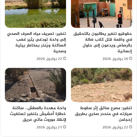
حقوقيو تنغير يطالبون بالتحقيق
تنغير: تصريف مياه الصرف الصحي
في واقعة قتل كلاب ضالة
إلى واحة تودغى يثير غضب
بالرصاص ويدعون إلى حلول
الساكنة ويُنذر بمخاطر بيئية
إنسانية
وصحية
26 يوليوز، 2026
22 يوليوز، 2026
تنغير: مصرع سائق إثر سقوط
واحة مهددة بالعطش.. ساكنة
سيارته في منحدر صخري بطريق
خطارة أعشيش بتنغير تستغيث
إحجامن
لإنقاذ موروث مائي عريق
22 يوليوز، 2026
21 يوليوز، 2026