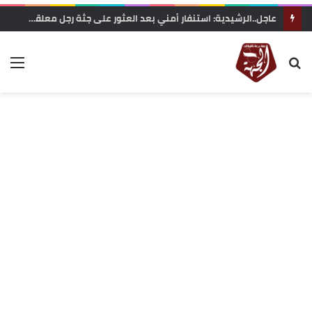
عاجل..الرشيدية: استنفار أمني بعد العثور على جثة رجل معلقة بحبل داخل غابة تاركة القديمة