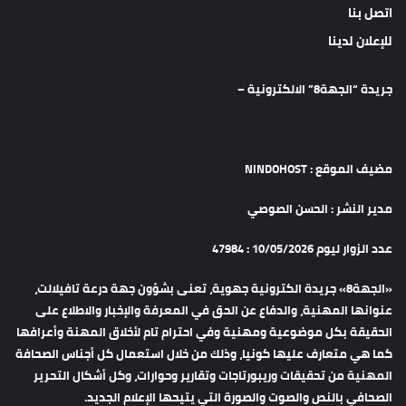
اتصل بنا
للإعلان لدينا
جريدة “الجهة8” الالكترونية –
مضيف الموقع : NINDOHOST
مدير النشر : الحسن الصوصي
عدد الزوار ليوم 10/05/2026 : 47984
«الجهة8» جريدة الكترونية جهوية، تعنى بشؤون جهة درعة تافيلالت،
عنوانها المهنية، والدفاع عن الحق في المعرفة والإخبار والاطلاع على
الحقيقة بكل موضوعية ومهنية وفي احترام تام لأخلاق المهنة وأعرافها
كما هي متعارف عليها كونيا، وذلك من خلال استعمال كل أجناس الصحافة
المهنية من تحقيقات وريبورتاجات وتقارير وحوارات، وكل أشكال التحرير
الصحافي بالنص والصوت والصورة التي يتيحها الإعلام الجديد.