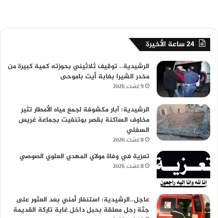
24 ساعة الأخيرة
الرشيدية.. توقيف ثلاثيني بحوزته كمية كبيرة من
مخدر الشيرا بغابة أيت باموحى
9 غشت، 2026
الرشيدية: آبار مكشوفة لجمع مياه الأمطار تثير
مخاوف الساكنة بقصر بوتنفيت بجماعة غريس
السفلي
8 غشت، 2026
تعزية في وفاة مولاي المهدي العلوي الصوصي
8 غشت، 2026
عاجل..الرشيدية: استنفار أمني بعد العثور على
جثة رجل معلقة بحبل داخل غابة تاركة القديمة