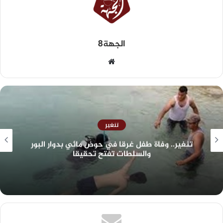
الجهة8
تنغير
تنغير.. وفاة طفل غرقا في حوض مائي بدوار البور
والسلطات تفتح تحقيقا