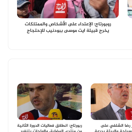
روبورتاج: الإعتداء على الأشخاص والممتلكات
يخرج قبيلة ايت موسى ببودنيب للإحتجاج
ر رضا الشلفي على
ربورتاج: انطلاق فعاليات الدورة الثانية
سياحة والبيئة بدرعة
من منتدى المضايق والواحات بتنغير