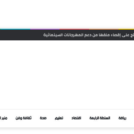
يب.. متى تتدخل السلطات لوقف حوادث السير ؟
رياضة
السلطة الرابعة
اقتصاد
تعليم
صحة
ثقافة وفن
منبر ا