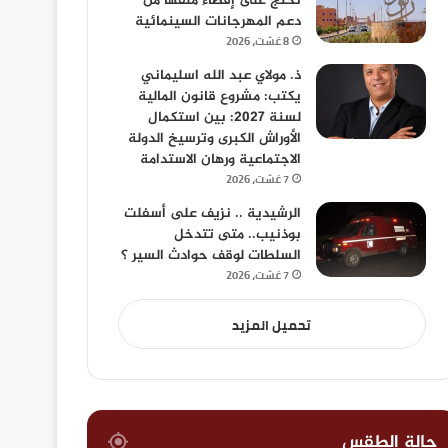
تحتج على إقصاء ملفها من
دعم المهرجانات السينمائية
8 غشت، 2026
ذ. مولاي عبد الله اسليماني
يكتب: مشروع قانون المالية
لسنة 2027: بين استكمال
الأوراش الكبرى وترسيخ الدولة
الاجتماعية ورهان الاستدامة
7 غشت، 2026
الرشيدية .. نزيف على أسفلت
بوذنيب.. متى تتدخل
السلطات لوقف حوادث السير ؟
7 غشت، 2026
تحميل المزيد
حالة الطقس