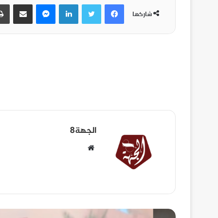
شاركها
الجهة8