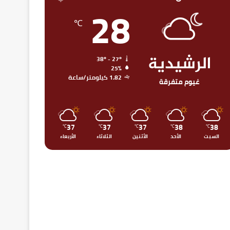
28
℃
الرشيدية
38º - 27º
25%
1.82 كيلومتر/ساعة
غيوم متفرقة
37
37
37
38
38
℃
℃
℃
℃
℃
السبت
الأحد
الأثنين
الثلاثاء
الأربعاء