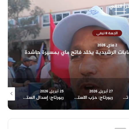
رأ التالي
هة 8 تيفي
202
ت الرشيدية يخلد فاتح ماي بمسيرة حاشدة
27 أبريل، 2026
25 أبريل، 2026
21 أبريل، 2026
الرشيدية تحتضن ندوة دولية حول: “الذكاء الاصطناعي والرقمنة: مقاربة قانونية وفلسفية وتقنية”
ربورتاج: حزب الاستقلال بالرشيدية ينظم لقاء تواصليا لعرض حصيلة عمل مجلس جماعة الرشيدية
ربورتاج: إسدال الستار على فعاليات تحدي القراءة ومسابقة المحاكمة الافتراضية بالرشيدية