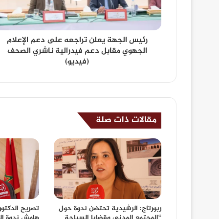
رئيس الجهة يعلن تراجعه على دعم الإعلام
الجهوي مقابل دعم فيدرالية ناشري الصحف
(فيديو)
مقالات ذات صلة
ربورتاج: الرشيدية تحتضن ندوة حول
تصريح الدكتو
“المجتمع المدني وقضايا السياحة
هامش ندوة ال