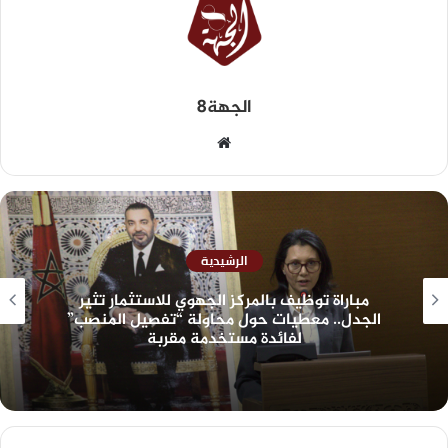
الجهة8
الرشيدية
مباراة توظيف بالمركز الجهوي للاستثمار تثير
الجدل.. معطيات حول محاولة “تفصيل المنصب”
لفائدة مستخدمة مقربة