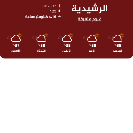
الرشيدية
38º - 31º
12%
4.16 كيلومتر/ساعة
غيوم متفرقة
37
38
38
38
38
℃
℃
℃
℃
℃
السبت
الأحد
الأثنين
الثلاثاء
الأربعاء