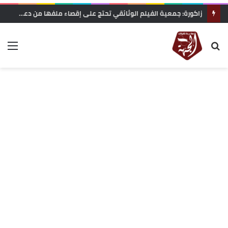
الرشيدية .. نزيف على أسفلت بوذنيب.. متى تتدخل السلطات لوقف حوادث السير ؟