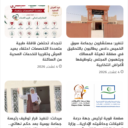
تنغير: مستشارون بجماعة سوق
تنجداد تحتضن قافلة طبية
الخميس دادس يطالبون بالتحقيق
متعددة التخصصات احتفاء بعيد
في صفقة تهيئة المسالك
العرش وتقريبا للخدمات الصحية
ويتهمون المجلس بتوظيفها
من الساكنة
لأغراض انتخابية
4 غشت، 2026
4 غشت، 2026
صفعة قوية لرئيس جهة درعة
ميدلت: تنفيذ قرار توقيف رئيسة
تافيلالت وحاشيته الإدارية… وزارة
جماعة بومية بعد حكم نهائي..