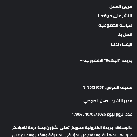
فريق العمل
للنشر على موقعنا
سياسة الخصوصية
اتصل بنا
للإعلان لدينا
جريدة “الجهة8” الالكترونية –
مضيف الموقع : NINDOHOST
مدير النشر : الحسن الصوصي
عدد الزوار ليوم 10/05/2026 : 47984
«الجهة8» جريدة الكترونية جهوية، تعنى بشؤون جهة درعة تافيلالت،
عنوانها المهنية، والدفاع عن الحق في المعرفة والإخبار والاطلاع على