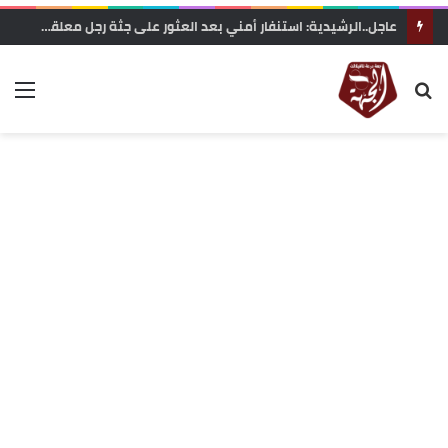
عاجل..الرشيدية: استنفار أمني بعد العثور على جثة رجل معلقة بحبل داخل غابة تاركة القديمة