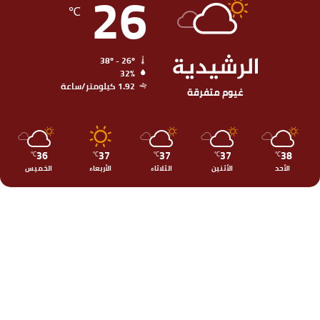
26
℃
الرشيدية
38º - 26º
32%
1.92 كيلومتر/ساعة
غيوم متفرقة
36
37
37
37
38
℃
℃
℃
℃
℃
الأحد
الأثنين
الثلاثاء
الأربعاء
الخميس