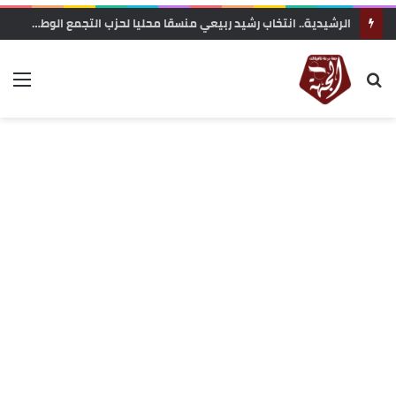
صحافة القرب بالحدود الجنوبية والشرقية: صمود في وجه البروباغاندا المعادية وحرمان متواصل من العدالة المجالية والإشهار