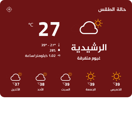
حالة الطقس
27
℃
الرشيدية
39º - 27º
28%
1.02 كيلومتر/ساعة
غيوم متفرقة
37
38
39
39
39
℃
℃
℃
℃
℃
الخميس
الجمعة
السبت
الأحد
الأثنين