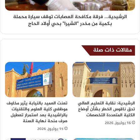
الرشيدية... فرقة مكافحة العصابات توقف سيارة محملة
بكمية من مخدر "الشيرا" بحي أولاد الحاج
مقالات ذات صلة
الرشيدية: نقابة التعليم العالي
تعنت العميد بالنيابة يثير مخاوف
تدق ناقوس الخطر بشأن أوضاع
موظفي كلية العلوم والتقنيات
الكلية المتعددة التخصصات
بالراشيدية بعد استمرار تعطيل
صرف منحة نهاية السنة
16 يوليوز، 2026
15 يوليوز، 2026