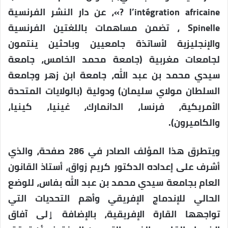
l’intégration africaine ?»، عن دار النشر الفرنسية
Spinelle ، تضمن مساهمات باللغتين الفرنسية
والإنجليزية لأساتذة جامعيين وباحثين ينتمون
لجامعات مغربية (جامعة محمد الخامس، جامعة
سيدي محمد بن عبد الله، جامعة ابن زهر وجامعة
السلطان مولاي سليمان) ودولية (بالولايات المتحدة
الأمريكية، فرنسا، الدانمارك، غينيا، كينيا،
والكاميرون).
ويتطرق هذا المؤلف الصادر في 286 صفحة، والذي
أشرف على إعداده الدكتور كريم زواق، أستاذ القانون
العام بجامعة سيدي محمد بن عبد الله بفاس، للوضع
الحالي للإندماج الإفريقي وأهم التحديات التي
تواجهها القارة الإفريقية، بالإضافة ٳلى آفاق