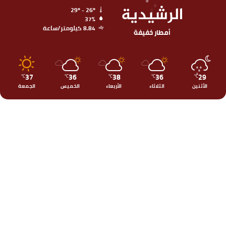
الرشيدية
29º - 26º
37%
8.84 كيلومتر/ساعة
أمطار خفيفة
37
36
38
36
29
℃
℃
℃
℃
℃
الأثنين
الثلاثاء
الأربعاء
الخميس
الجمعة