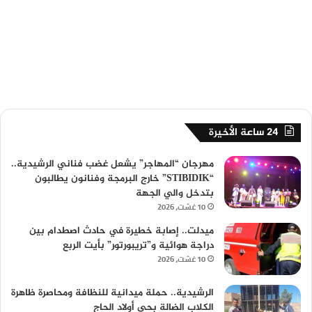
24 ساعة الأخيرة
مهرجان “المهاجر” يشعل غضب فناني الرشيدية..
“STIBIDIK” خارج البرمجة وفنانون يطالبون
بتدخل والي الجهة
10 غشت، 2026
ميدلت.. إصابة خطيرة في حادث اصطدام بين
دراجة هوائية و”تريبورتور” بأيت الربع
10 غشت، 2026
الرشيدية.. حملة ميدانية للنظافة ومحاصرة ظاهرة
الكلاب الضالة بحي أولاد الحاج