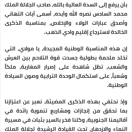
بأن يرفع إلى السدة العالية بالله، صاحب الجلالة الملك
محمد السادس نصره الله وأيده، أسمى آيات التهاني
وأصدق عبارات الولاء والإخلاص، بمناسبة الذكرى
الخالدة لاسترجاع إقليم وادي الذهب.
إن هذه المناسبة الوطنية المجيدة، يا مولاي، التي
تخلد ملحمة بطولية جسدت قوة التلاحم بين العرش
والشعب، تظل شاهدة على إصرار المغاربة، ملكاً
وشعباً، على استكمال الوحدة الترابية وصون السيادة
الوطنية.
وإذ نحتفي بهذه الذكرى المضيئة، نعبر عن اعتزازنا
بما تحقق من إنجازات ومشاريع تنموية رائدة في
أقاليمنا الجنوبية، وكلنا فخر بالسير بثبات في مسيرة
النماء والازدهار، تحت القيادة الرشيدة لجلالة الملك