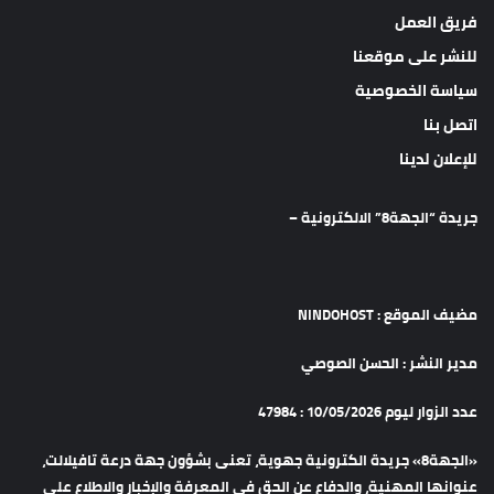
فريق العمل
للنشر على موقعنا
سياسة الخصوصية
اتصل بنا
للإعلان لدينا
جريدة “الجهة8” الالكترونية –
مضيف الموقع : NINDOHOST
مدير النشر : الحسن الصوصي
عدد الزوار ليوم 10/05/2026 : 47984
«الجهة8» جريدة الكترونية جهوية، تعنى بشؤون جهة درعة تافيلالت،
عنوانها المهنية، والدفاع عن الحق في المعرفة والإخبار والاطلاع على