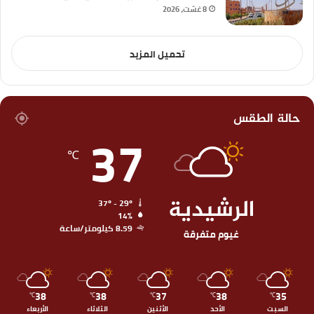
8 غشت، 2026
تحميل المزيد
حالة الطقس
37
℃
الرشيدية
37º - 29º
14%
8.59 كيلومتر/ساعة
غيوم متفرقة
38
38
37
38
35
℃
℃
℃
℃
℃
السبت
الأحد
الأثنين
الثلاثاء
الأربعاء