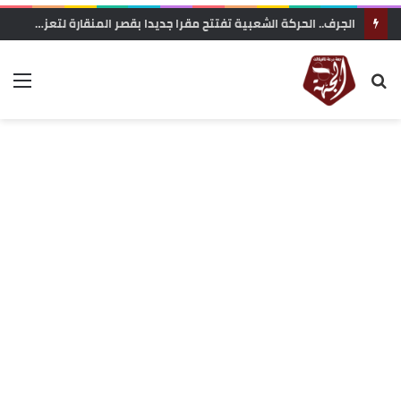
زاكورة: جمعية الفيلم الوثائقي تحتج على إقصاء ملفها من دعم المهرجانات السينمائية