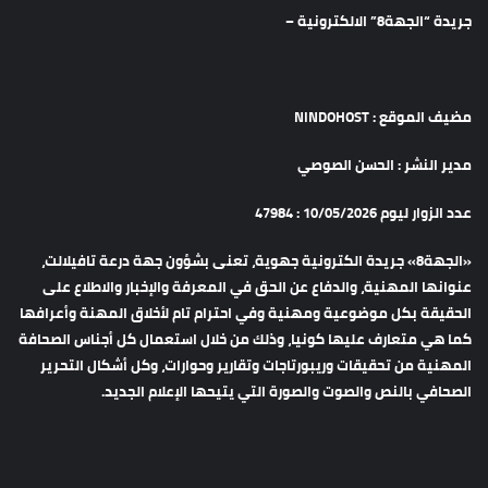
جريدة “الجهة8” الالكترونية –
مضيف الموقع : NINDOHOST
مدير النشر : الحسن الصوصي
عدد الزوار ليوم 10/05/2026 : 47984
«الجهة8» جريدة الكترونية جهوية، تعنى بشؤون جهة درعة تافيلالت،
عنوانها المهنية، والدفاع عن الحق في المعرفة والإخبار والاطلاع على
الحقيقة بكل موضوعية ومهنية وفي احترام تام لأخلاق المهنة وأعرافها
كما هي متعارف عليها كونيا، وذلك من خلال استعمال كل أجناس الصحافة
المهنية من تحقيقات وريبورتاجات وتقارير وحوارات، وكل أشكال التحرير
الصحافي بالنص والصوت والصورة التي يتيحها الإعلام الجديد.