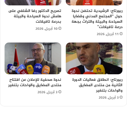
ربورتاج: الرشيدية تحتضن ندوة
تصريح الدكتور رضا الشلفي على
حول “المجتمع المدني وقضايا
هامش ندوة السياحة والبيئة
السياحة والبيئة والتراث بجهة
بدرعة تافيلالت
درعة تافيلالت”
10 أبريل، 2026
11 أبريل، 2026
ربورتاج: انطلاق فعاليات الدورة
ندوة صحفية للإعلان عن افتتاح
الثانية من منتدى المضايق
منتدى المضايق والواحات بتنغير
والواحات بتنغير
3 أبريل، 2026
3 أبريل، 2026