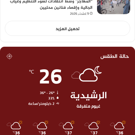
“المهاجر” وسط انتقادات لسوء التنظيم وغياب
الجالية وإقصاء فنانين محليين
9 غشت، 2026
تحميل المزيد
حالة الطقس
26
℃
الرشيدية
36º - 26º
33%
2 كيلومتر/ساعة
غيوم متفرقة
36
36
37
37
36
℃
℃
℃
℃
℃