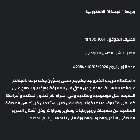
جريدة “الجهة8” الالكترونية –
مضيف الموقع : NINDOHOST
مدير النشر : الحسن الصوصي
عدد الزوار ليوم 10/05/2026 : 47984
«الجهة8» جريدة الكترونية جهوية، تعنى بشؤون جهة درعة تافيلالت،
عنوانها المهنية، والدفاع عن الحق في المعرفة والإخبار والاطلاع على
الحقيقة بكل موضوعية ومهنية وفي احترام تام لأخلاق المهنة وأعرافها
كما هي متعارف عليها كونيا، وذلك من خلال استعمال كل أجناس الصحافة
المهنية من تحقيقات وريبورتاجات وتقارير وحوارات، وكل أشكال التحرير
الصحافي بالنص والصوت والصورة التي يتيحها الإعلام الجديد.