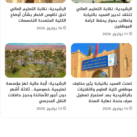
الرشيدية: نقابة التعليم العالي
الرشيدية: نقابة التعليم العالي
تنتقد تدبير العميد بالنيابة
تدق ناقوس الخطر بشأن أوضاع
وتطالب بحوار يحفظ كرامة
الكلية المتعددة التخصصات
الموظفين
16 يوليوز، 2026
17 يوليوز، 2026
تعنت العميد بالنيابة يثير مخاوف
الرشيدية: أزمة مالية تهز مؤسسة
موظفي كلية العلوم والتقنيات
تعليمية خصوصية.. ثلاثة أشهر
بالراشيدية بعد استمرار تعطيل
دون أجور للأساتذة وحجز حافلات
صرف منحة نهاية السنة
النقل المدرسي
15 يوليوز، 2026
13 يوليوز، 2026