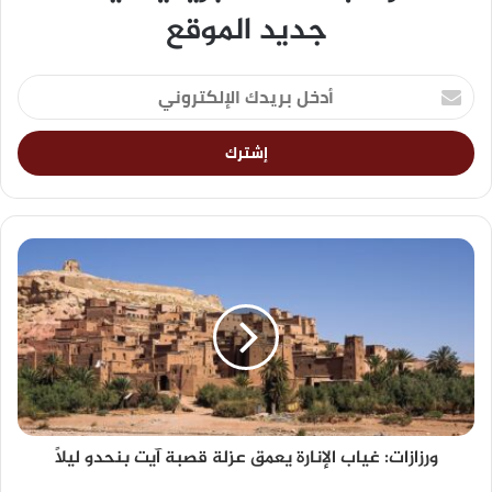
جديد الموقع
ورزازات: غياب الإنارة يعمق عزلة قصبة آيت بنحدو ليلاً