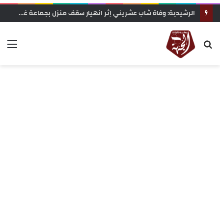
الرشيدية: وفاة شاب عشريني إثر انهيار سقف منزل بجماعة غريس السفلى