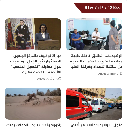
مقالات ذات صلة
الرشيدية.. انطلاق قافلة طبية
مباراة توظيف بالمركز الجهوي
مجانية لتقريب الخدمات الصحية
للاستثمار تثير الجدل.. معطيات
من ساكنة تنجداد وفركلة العليا
حول محاولة “تفصيل المنصب”
لفائدة مستخدمة مقربة
7 غشت، 2026
6 غشت، 2026
عاجل…الرشيدية: استنفار أمني
زاكورة: واحة كتاوة.. الجفاف يفتك