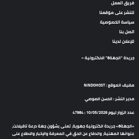
فريق العمل
للنشر على موقعنا
سياسة الخصوصية
اتصل بنا
للإعلان لدينا
جريدة “الجهة8” الالكترونية –
مضيف الموقع : NINDOHOST
مدير النشر : الحسن الصوصي
عدد الزوار ليوم 10/05/2026 : 47984
«الجهة8» جريدة الكترونية جهوية، تعنى بشؤون جهة درعة تافيلالت،
عنوانها المهنية، والدفاع عن الحق في المعرفة والإخبار والاطلاع على