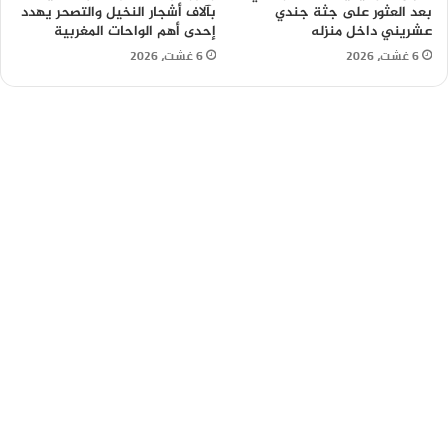
بعد العثور على جثة جندي
بآلاف أشجار النخيل والتصحر يهدد
عشريني داخل منزله
إحدى أهم الواحات المغربية
6 غشت، 2026
6 غشت، 2026