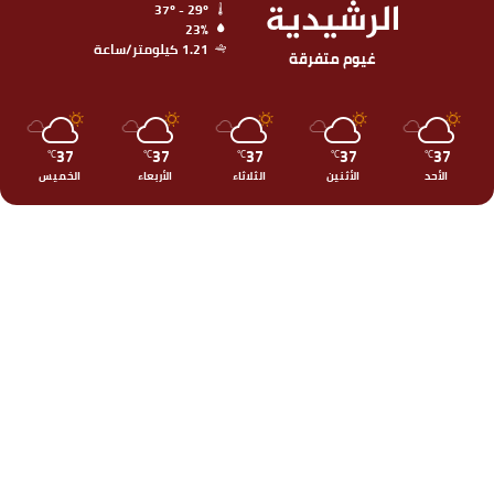
الرشيدية
37º - 29º
23%
1.21 كيلومتر/ساعة
غيوم متفرقة
37
37
37
37
37
℃
℃
℃
℃
℃
الأحد
الأثنين
الثلاثاء
الأربعاء
الخميس