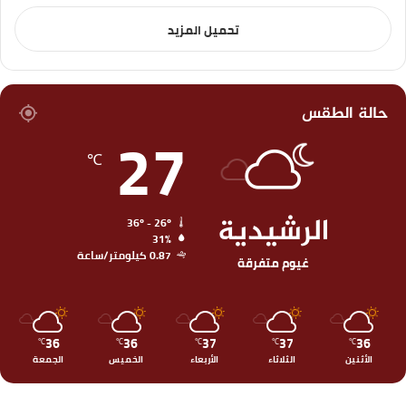
تحميل المزيد
حالة الطقس
27
℃
الرشيدية
36º - 26º
31%
0.87 كيلومتر/ساعة
غيوم متفرقة
36
36
37
37
36
℃
℃
℃
℃
℃
الأثنين
الثلاثاء
الأربعاء
الخميس
الجمعة