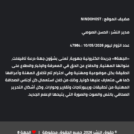
مضيف الموقع : NINDOHOST
مدير النشر : الحسن الصوصي
عدد الزوار ليوم 10/05/2026 : 47984
«الجهة8» جريدة الكترونية جهوية، تعنى بشؤون جهة درعة تافيلالت،
عنوانها المهنية، والدفاع عن الحق في المعرفة والإخبار والاطلاع على
الحقيقة بكل موضوعية ومهنية وفي احترام تام لأخلاق المهنة وأعرافها
كما هي متعارف عليها كونيا، وذلك من خلال استعمال كل أجناس الصحافة
المهنية من تحقيقات وريبورتاجات وتقارير وحوارات، وكل أشكال التحرير
الصحافي بالنص والصوت والصورة التي يتيحها الإعلام الجديد.
© حقوق النشر 2026، جميع الحقوق محفوظة |
الجهة 8