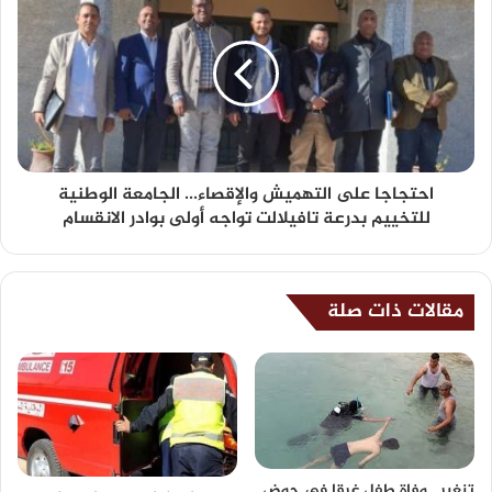
احتجاجا على التهميش والإقصاء... الجامعة الوطنية
للتخييم بدرعة تافيلالت تواجه أولى بوادر الانقسام
مقالات ذات صلة
تنغير.. وفاة طفل غرقا في حوض