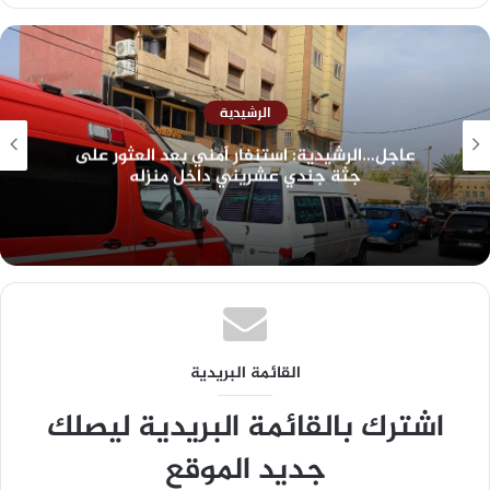
الرشيدية
عاجل…الرشيدية: استنفار أمني بعد العثور على
جثة جندي عشريني داخل منزله
القائمة البريدية
اشترك بالقائمة البريدية ليصلك
جديد الموقع