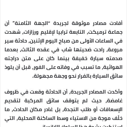
أفادت مصادر موثوقة لجريدة “الجهة الثامنة” أن
جماعة ترميكت، التابعة ترابيا لإقليم ورزازات، شهدت
في الساعات الأولى من صباح اليوم الإثنين، حادثة سير
مروعة، راحت ضحيتها شاب في عقده الثالث، بعدما
صدمته سيارة خفيفة بينما كان على متن دراجته
الهوائية، ما تسبب في وفاته على الفور، قبل أن يلوذ
سائق السيارة بالفرار نحو وجهة مجهولة.
وأكدت المصادر الجريدة، أن الحادثة وقعت في ظروف
غامضة، حيث لم يتوقف سائق المركبة لتقديم
الإسعافات أو طلب النجدة، بل غادر مكان الحادث، ما
خلّف موجة من الاستياء وسط الساكنة المحلية، التي
استنكرت بشدة هذا السلوك اللاإنساني.