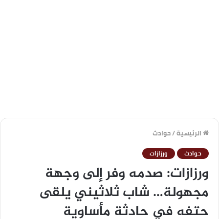
الرئيسية
/
حوادث
حوادث
ورزازات
ورزازات: صدمه وفر إلى وجهة
مجهولة… شاب ثلاثيني يلقى
حتفه في حادثة مأساوية