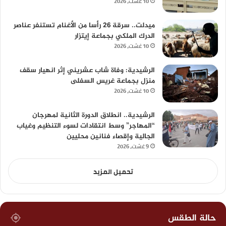
10 غشت، 2026
ميدلت.. سرقة 26 رأسا من الأغنام تستنفر عناصر
الدرك الملكي بجماعة إيتزار
10 غشت، 2026
الرشيدية: وفاة شاب عشريني إثر انهيار سقف
منزل بجماعة غريس السفلى
10 غشت، 2026
الرشيدية.. انطلاق الدورة الثانية لمهرجان
“المهاجر” وسط انتقادات لسوء التنظيم وغياب
الجالية وإقصاء فنانين محليين
9 غشت، 2026
تحميل المزيد
حالة الطقس