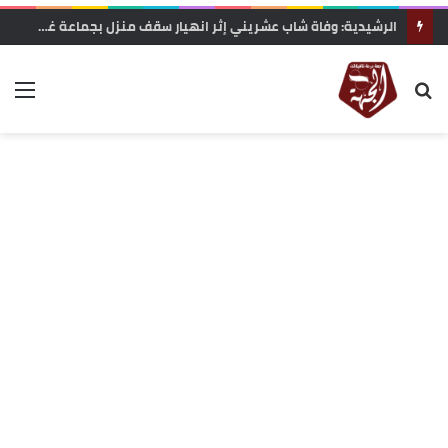
الرشيدية: وفاة شاب عشريني إثر انهيار سقف منزل بجماعة غريس السفلى