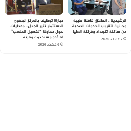
الرشيدية.. انطلاق قافلة طبية
مباراة توظيف بالمركز الجهوي
مجانية لتقريب الخدمات الصحية
للاستثمار تثير الجدل.. معطيات
من ساكنة تنجداد وفركلة العليا
حول محاولة “تفصيل المنصب”
لفائدة مستخدمة مقربة
7 غشت، 2026
6 غشت، 2026