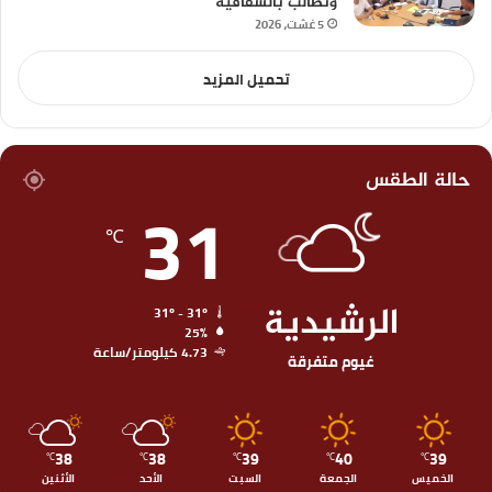
وتطالب بالشفافية
5 غشت، 2026
تحميل المزيد
حالة الطقس
31
℃
الرشيدية
31º - 31º
25%
4.73 كيلومتر/ساعة
غيوم متفرقة
38
38
39
40
39
℃
℃
℃
℃
℃
الخميس
الجمعة
السبت
الأحد
الأثنين