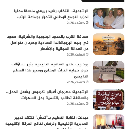
الرشيدية.. انتخاب رشيد ربيعي منسقا محليا
لحزب التجمع الوطني للأحرار بجماعة الرتب
5 غشت، 2026
صحافة القرب بالحدود الجنوبية والشرقية: صمود
في وجه البروباغاندا المعادية وحرمان متواصل
من العدالة المجالية والإشهار
5 غشت، 2026
بوذنيب..هدم الساقية التاريخية يثير تساؤلات
حول حماية التراث المحلي ومصير هذا المعلم
التاريخي
5 غشت، 2026
الرشيدية: مهرجان أغبالو نكردوس يشعل الجدل..
والساكنة تطالب بالتنمية بدل السهرات
5 غشت، 2026
ميدلت: نقابة التعليم بـ”كدش” تنتقد تدبير
المديرية الإقليمية وترفض نتائج الحركة الإقليمية