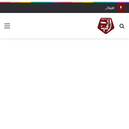
ميدلت: نقابة التعليم بـ”كدش” تنتقد تدبير المديرية الإقليمية وترفض نتائج الحركة الإقليمية وتطالب بالشفافية