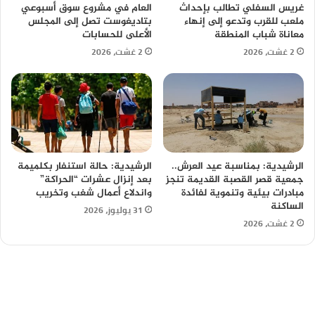
غريس السفلي تطالب بإحداث
العام في مشروع سوق أسبوعي
ملعب للقرب وتدعو إلى إنهاء
بتاديغوست تصل إلى المجلس
معاناة شباب المنطقة
الأعلى للحسابات
2 غشت، 2026
2 غشت، 2026
الرشيدية: بمناسبة عيد العرش..
الرشيدية: حالة استنفار بكلميمة
جمعية قصر القصبة القديمة تنجز
بعد إنزال عشرات “الحراكة”
مبادرات بيئية وتنموية لفائدة
واندلاع أعمال شغب وتخريب
الساكنة
31 يوليوز، 2026
2 غشت، 2026