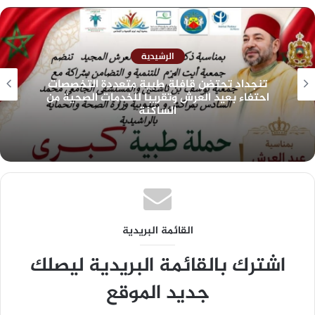
الرشيدية
صفعة قوية لرئيس جهة درعة تافيلالت وحاشيته
الإدارية… وزارة الصحة “كاتقريه القانون” بحذافيره
وترفض من استغلالها في الانتقام من الموظفين
القائمة البريدية
اشترك بالقائمة البريدية ليصلك
جديد الموقع