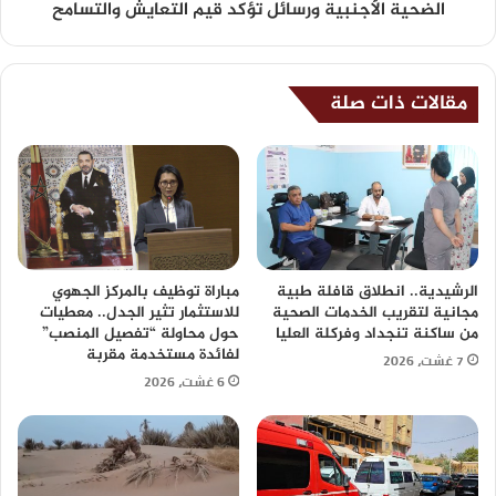
الضحية الأجنبية ورسائل تؤكد قيم التعايش والتسامح
مقالات ذات صلة
الرشيدية.. انطلاق قافلة طبية
مباراة توظيف بالمركز الجهوي
مجانية لتقريب الخدمات الصحية
للاستثمار تثير الجدل.. معطيات
من ساكنة تنجداد وفركلة العليا
حول محاولة “تفصيل المنصب”
لفائدة مستخدمة مقربة
7 غشت، 2026
6 غشت، 2026