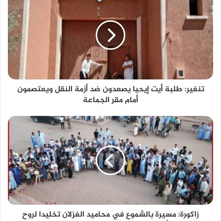
تنغير: طلبة أيت إيحيا يصعدون ضد أزمة النقل ويعتصمون
أمام مقر الجماعة
زاكورة: مسيرة بالشموع في محاميد الغزلان تخليدا لروح