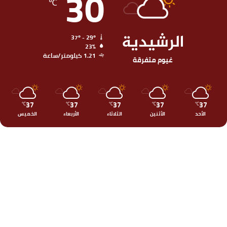
30
℃
الرشيدية
37º - 29º
23%
1.21 كيلومتر/ساعة
غيوم متفرقة
37
37
37
37
37
℃
℃
℃
℃
℃
الأحد
الأثنين
الثلاثاء
الأربعاء
الخميس