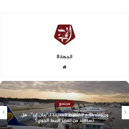
الجهة8
مجتمع
ورزازات خارج الخطوط الجديدة لـ”ريان إير”.. هل
تستفيد من تعزيز الربط الجوي؟