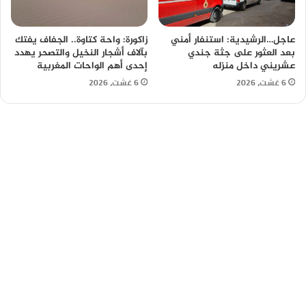
عاجل…الرشيدية: استنفار أمني
زاكورة: واحة كتاوة.. الجفاف يفتك
بعد العثور على جثة جندي
بآلاف أشجار النخيل والتصحر يهدد
عشريني داخل منزله
إحدى أهم الواحات المغربية
6 غشت، 2026
6 غشت، 2026