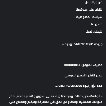
فريق العمل
للنشر على موقعنا
سياسة الخصوصية
اتصل بنا
للإعلان لدينا
جريدة “الجهة8” الالكترونية –
مضيف الموقع : NINDOHOST
مدير النشر : الحسن الصوصي
عدد الزوار ليوم 10/05/2026 : 47984
«الجهة8» جريدة الكترونية جهوية، تعنى بشؤون جهة درعة تافيلالت،
عنوانها المهنية، والدفاع عن الحق في المعرفة والإخبار والاطلاع على