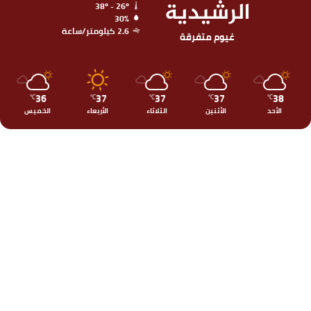
الرشيدية
38º - 26º
30%
2.6 كيلومتر/ساعة
غيوم متفرقة
36
37
37
37
38
℃
℃
℃
℃
℃
الأحد
الأثنين
الثلاثاء
الأربعاء
الخميس