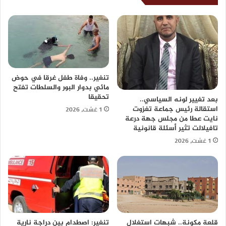
تنغير.. وفاة طفل غرقا في حوض
مائي بدوار البور والسلطات تفتح
تحقيقا
بعد تغيير لونه السياسي..
1 غشت، 2026
استقالة رئيس جماعة تغزوت
نايت عطا من مجلس جهة درعة
تافيلالت تثير أسئلة قانونية
1 غشت، 2026
قلعة مكونة.. شبهات استغلال
تنغير: اصطدام بين دراجة نارية