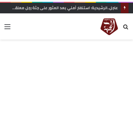
عاجل..الرشيدية: استنفار أمني بعد العثور على جثة رجل معلقة بحبل داخل غابة تاركة القديمة