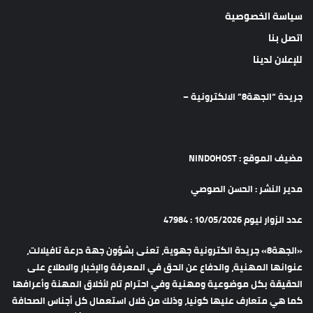
سياسة الخصوصية
اتصل بنا
للإعلان لدينا
جريدة “الجهة8” الالكترونية –
مضيف الموقع : NINDOHOST
مدير النشر : الحسن الصوصي
عدد الزوار ليوم 10/05/2026 : 47984
«الجهة8» جريدة الكترونية جهوية، تعنى بشؤون جهة درعة تافيلالت،
عنوانها المهنية، والدفاع عن الحق في المعرفة والإخبار والاطلاع على
الحقيقة بكل موضوعية ومهنية وفي احترام تام لأخلاق المهنة وأعرافها
كما هي متعارف عليها كونيا، وذلك من خلال استعمال كل أجناس الصحافة