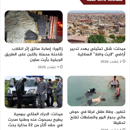
ميدلت: شلل تمثيلي يهدد تدبير
زاكورة: إصابة سائق إثر انقلاب
أراضي “لايت وافلا” السلالية
شاحنة محملة بالتبن على الطريق
الجبلية بأيت ساون
2 غشت، 2026
1 غشت، 2026
تنغير.. وفاة طفل غرقا في حوض
ميدلت: الدرك الملكي ببومية
مائي بدوار البور والسلطات تفتح
يطيح بمبحوث عنه وطنيا صدرت
تحقيقا
في حقه أكثر من 22 مذكرة بحث
1 غشت، 2026