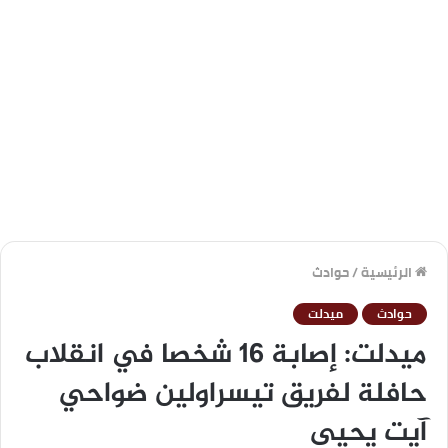
الرئيسية
/
حوادث
حوادث
ميدلت
ميدلت: إصابة 16 شخصا في انقلاب
حافلة لفريق تيسراولين ضواحي
آيت يحيى