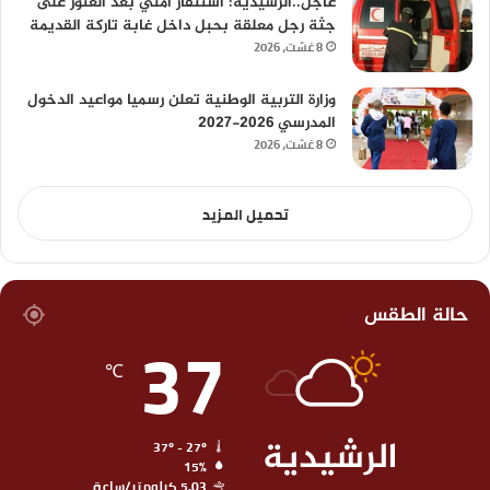
عاجل..الرشيدية: استنفار أمني بعد العثور على
جثة رجل معلقة بحبل داخل غابة تاركة القديمة
8 غشت، 2026
وزارة التربية الوطنية تعلن رسميا مواعيد الدخول
المدرسي 2026-2027
8 غشت، 2026
تحميل المزيد
حالة الطقس
37
℃
الرشيدية
37º - 27º
15%
5.03 كيلومتر/ساعة