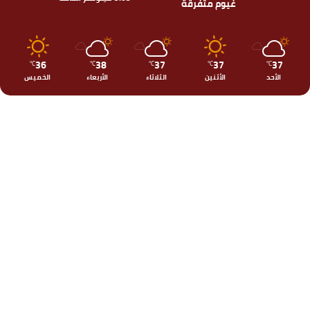
غيوم متفرقة
36
38
37
37
37
℃
℃
℃
℃
℃
الأحد
الأثنين
الثلاثاء
الأربعاء
الخميس