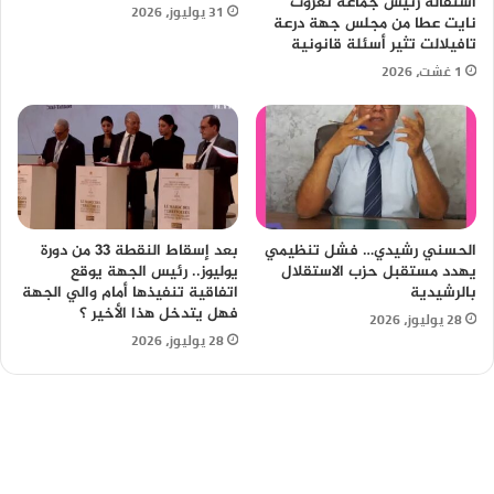
استقالة رئيس جماعة تغزوت
31 يوليوز، 2026
نايت عطا من مجلس جهة درعة
تافيلالت تثير أسئلة قانونية
1 غشت، 2026
الحسني رشيدي… فشل تنظيمي
بعد إسقاط النقطة 33 من دورة
يهدد مستقبل حزب الاستقلال
يوليوز.. رئيس الجهة يوقع
بالرشيدية
اتفاقية تنفيذها أمام والي الجهة
فهل يتدخل هذا الأخير ؟
28 يوليوز، 2026
28 يوليوز، 2026