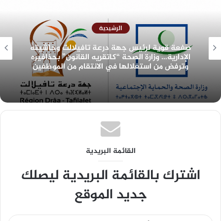
الرشيدية
صفعة قوية لرئيس جهة درعة تافيلالت وحاشيته
الإدارية… وزارة الصحة “كاتقريه القانون” بحذافيره
وترفض من استغلالها في الانتقام من الموظفين
القائمة البريدية
اشترك بالقائمة البريدية ليصلك
جديد الموقع