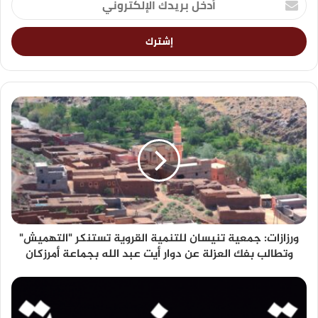
ورزازات: جمعية تنيسان للتنمية القروية تستنكر "التهميش"
وتطالب بفك العزلة عن دوار أيت عبد الله بجماعة أمرزكان