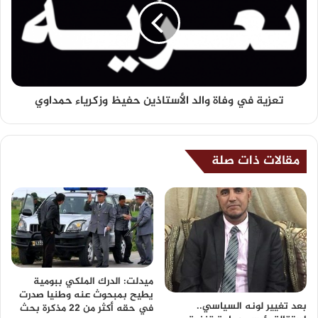
تعزية في وفاة والد الأستاذين حفيظ وزكرياء حمداوي
مقالات ذات صلة
ميدلت: الدرك الملكي ببومية
يطيح بمبحوث عنه وطنيا صدرت
بعد تغيير لونه السياسي..
في حقه أكثر من 22 مذكرة بحث