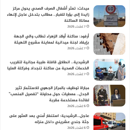
ميدلت: تعثر أشغال الصرف الصحي يحول مركز
زايدة إلى بؤرة للغبار.. مطالب بتدخل عاجل لإنهاء
معاناة الساكنة
7 غشت، 2026
أرفود: ساكنة أولاد الزهراء تطالب والي الجهة
بإيفاد لجنة ميدانية لمعاينة مشروع التهيئة
7 غشت، 2026
الرشيدية.. انطلاق قافلة طبية مجانية لتقريب
الخدمات الصحية من ساكنة تنجداد وفركلة العليا
7 غشت، 2026
مباراة توظيف بالمركز الجهوي للاستثمار تثير
الجدل.. معطيات حول محاولة “تفصيل المنصب”
لفائدة مستخدمة مقربة
6 غشت، 2026
عاجل…الرشيدية: استنفار أمني بعد العثور على
جثة جندي عشريني داخل منزله
6 غشت، 2026