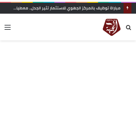
مباراة توظيف بالمركز الجهوي للاستثمار تثير الجدل.. معطيات حول محاولة “تفصيل المنصب” لفائدة مستخدمة مقربة