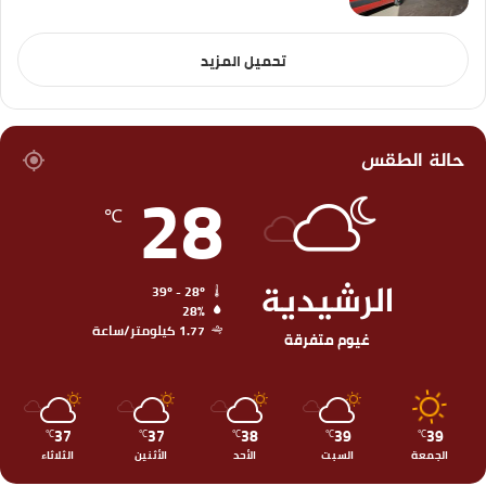
تحميل المزيد
حالة الطقس
28
℃
الرشيدية
39º - 28º
28%
1.77 كيلومتر/ساعة
غيوم متفرقة
37
37
38
39
39
℃
℃
℃
℃
℃
الجمعة
السبت
الأحد
الأثنين
الثلاثاء