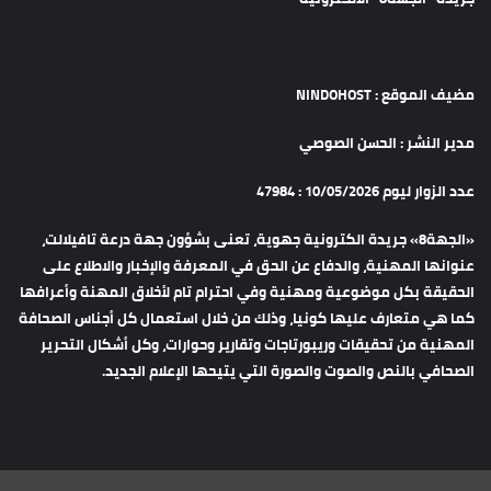
مضيف الموقع : NINDOHOST
مدير النشر : الحسن الصوصي
عدد الزوار ليوم 10/05/2026 : 47984
«الجهة8» جريدة الكترونية جهوية، تعنى بشؤون جهة درعة تافيلالت،
عنوانها المهنية، والدفاع عن الحق في المعرفة والإخبار والاطلاع على
الحقيقة بكل موضوعية ومهنية وفي احترام تام لأخلاق المهنة وأعرافها
كما هي متعارف عليها كونيا، وذلك من خلال استعمال كل أجناس الصحافة
المهنية من تحقيقات وريبورتاجات وتقارير وحوارات، وكل أشكال التحرير
الصحافي بالنص والصوت والصورة التي يتيحها الإعلام الجديد.