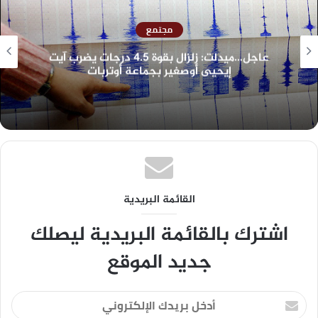
مجتمع
عاجل…ميدلت: زلزال بقوة 4.5 درجات يضرب آيت
إيحيى أوصغير بجماعة أوتربات
القائمة البريدية
اشترك بالقائمة البريدية ليصلك
جديد الموقع