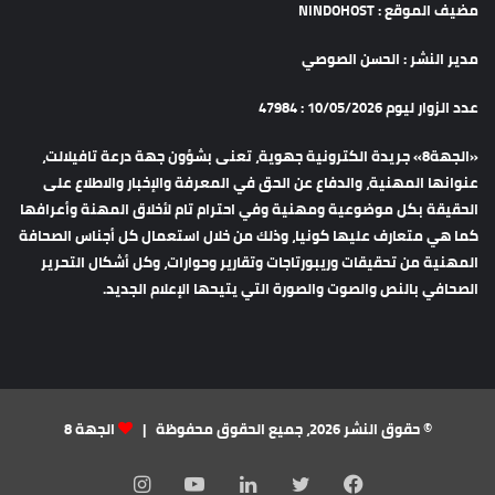
مضيف الموقع : NINDOHOST
مدير النشر : الحسن الصوصي
عدد الزوار ليوم 10/05/2026 : 47984
«الجهة8» جريدة الكترونية جهوية، تعنى بشؤون جهة درعة تافيلالت،
عنوانها المهنية، والدفاع عن الحق في المعرفة والإخبار والاطلاع على
الحقيقة بكل موضوعية ومهنية وفي احترام تام لأخلاق المهنة وأعرافها
كما هي متعارف عليها كونيا، وذلك من خلال استعمال كل أجناس الصحافة
المهنية من تحقيقات وريبورتاجات وتقارير وحوارات، وكل أشكال التحرير
الصحافي بالنص والصوت والصورة التي يتيحها الإعلام الجديد.
© حقوق النشر 2026، جميع الحقوق محفوظة |
الجهة 8