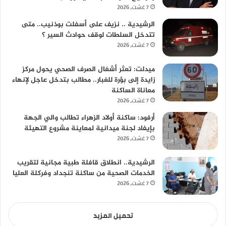
7 غشت، 2026
الرشيدية .. نزيف على أسفلت بوذنيب.. متى
تتدخل السلطات لوقف حوادث السير ؟
7 غشت، 2026
ميدلت: تعثر أشغال الصرف الصحي يحول مركز
زايدة إلى بؤرة للغبار.. مطالب بتدخل عاجل لإنهاء
معاناة الساكنة
7 غشت، 2026
أرفود: ساكنة أولاد الزهراء تطالب والي الجهة
بإيفاد لجنة ميدانية لمعاينة مشروع التهيئة
7 غشت، 2026
الرشيدية.. انطلاق قافلة طبية مجانية لتقريب
الخدمات الصحية من ساكنة تنجداد وفركلة العليا
7 غشت، 2026
تحميل المزيد