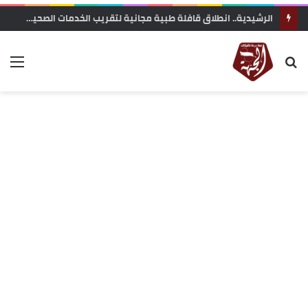
الرشيدية.. انطلاق قافلة طبية مجانية لتقريب الخدمات الصحية من ساكنة تنجداد وفركلة العليا