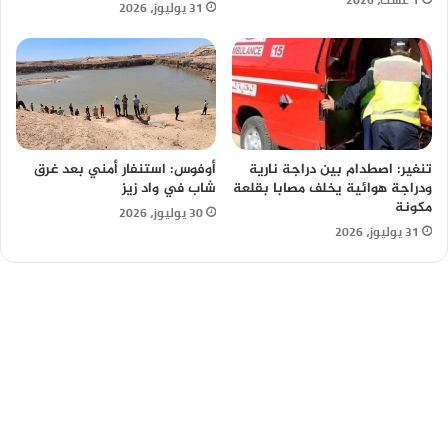
31 يوليوز، 2026
تنغير: اصطدام بين دراجة نارية
أوفوس: استنفار أمني بعد غرق
ودراجة هوائية يخلف مصابا بقلعة
شاب في واد زيز
مكونة
30 يوليوز، 2026
31 يوليوز، 2026