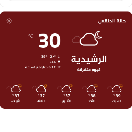
حالة الطقس
30
℃
الرشيدية
39º - 27º
24%
6.77 كيلومتر/ساعة
غيوم متفرقة
37
37
37
38
39
℃
℃
℃
℃
℃
السبت
الأحد
الأثنين
الثلاثاء
الأربعاء