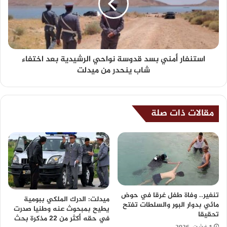
استنفار أمني بسد قدوسة نواحي الرشيدية بعد اختفاء
شاب ينحدر من ميدلت
مقالات ذات صلة
تنغير.. وفاة طفل غرقا في حوض
ميدلت: الدرك الملكي ببومية
مائي بدوار البور والسلطات تفتح
يطيح بمبحوث عنه وطنيا صدرت
تحقيقا
في حقه أكثر من 22 مذكرة بحث
1 غشت، 2026