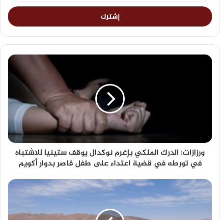
ورزازات: الدرك الملكي بإغرم نوكدال يوقف ستينيا للاشتباه
في تورطه في قضية اعتداء على طفل قاصر بدوار أكويم