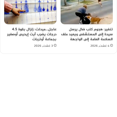
تنغير: هجوم كلب ضال يرسل
عاجل…ميدلت: زلزال بقوة 4.5
سيدة إلى المستشفى ويعيد ملف
درجات يضرب آيت إيحيى أوصغير
السلامة العامة إلى الواجهة
بجماعة أوتربات
4 غشت، 2026
3 غشت، 2026