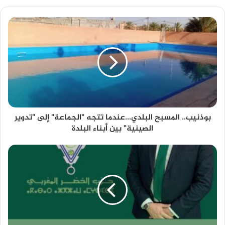
بوذنيب.. المسبح البلدي...عندما تتجه "الجماعة" إلى "تدوير
الصينية" بين أبناء البلدة