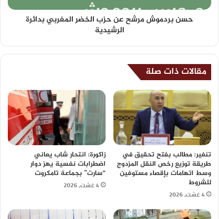
حسن بردموش مرشح عن حزب الخضر المغربي بدائرة
الرشيدية
مقالات ذات صلة
تنغير: مطالب بفتح تحقيق في
زاكورة: انتحار شاب يعاني
طريقة توزيع رخص النقل المزدوج
اضطرابات نفسية يهز دوار
وسط اتهامات بإقصاء مستوفين
“سارت” بجماعة تامكروت
للشروط
4 غشت، 2026
4 غشت، 2026