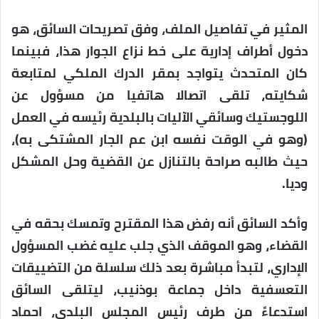
المثير في تفاصيل الملف، وفق تصريحات السائق، هو
دخول أطراف إدارية على خط نزاع الجوار هذا، فبينما
كان المتحدث يتواجد بمقر الدرك الملكي لمتابعة
شكايته، تلقى اتصالا هاتفيا من مسؤول عن
اللوجستيك وسائقي الآليات بالبلدية رئيسه في العمل
(وهو في الوقت نفسه ابن عم الجار المشتكى به)،
حيث طالبه صراحة بالتنازل عن القضية وحل المشكل
وديا.
وأكد السائق أنه رفض هذا المقترح وتمسك بحقه في
القضاء، وهو الموقف الذي جلب عليه غضب المسؤول
الإداري، لتبدأ مباشرة بعد ذلك سلسلة من التضييقات
التعسفية داخل جماعة بوذنيب، ليتلقى السائق
استدعاءً من طرف رئيس المجلس البلدي، احماد