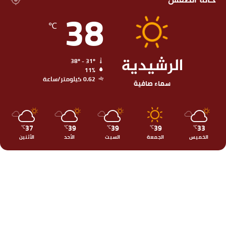
حالة الطقس
38
℃
الرشيدية
38º - 31º
11%
0.62 كيلومتر/ساعة
سماء صافية
37
39
39
39
33
℃
℃
℃
℃
℃
الخميس
الجمعة
السبت
الأحد
الأثنين