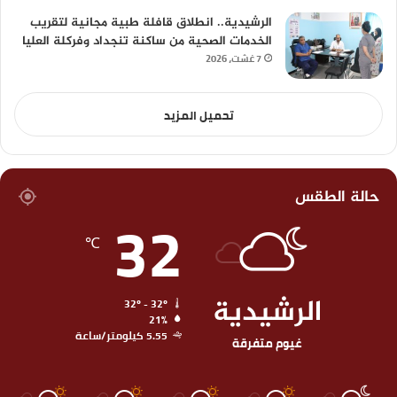
الرشيدية.. انطلاق قافلة طبية مجانية لتقريب
الخدمات الصحية من ساكنة تنجداد وفركلة العليا
7 غشت، 2026
تحميل المزيد
حالة الطقس
32
℃
الرشيدية
32º - 32º
21%
5.55 كيلومتر/ساعة
غيوم متفرقة