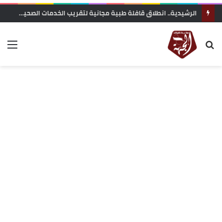
الرشيدية.. انطلاق قافلة طبية مجانية لتقريب الخدمات الصحية من ساكنة تنجداد وفركلة العليا