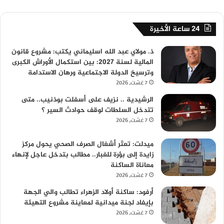
24 ساعة الأخيرة
ذ. مولاي عبد الله اسليماني يكتب: مشروع قانون
المالية لسنة 2027: بين استكمال الأوراش الكبرى
وترسيخ الدولة الاجتماعية ورهان الاستدامة
7 غشت، 2026
الرشيدية .. نزيف على أسفلت بوذنيب.. متى
تتدخل السلطات لوقف حوادث السير ؟
7 غشت، 2026
ميدلت: تعثر أشغال الصرف الصحي يحول مركز
زايدة إلى بؤرة للغبار.. مطالب بتدخل عاجل لإنهاء
معاناة الساكنة
7 غشت، 2026
أرفود: ساكنة أولاد الزهراء تطالب والي الجهة
بإيفاد لجنة ميدانية لمعاينة مشروع التهيئة
7 غشت، 2026