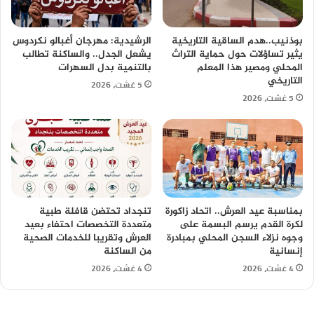
بوذنيب..هدم الساقية التاريخية
الرشيدية: مهرجان أغبالو نكردوس
يثير تساؤلات حول حماية التراث
يشعل الجدل.. والساكنة تطالب
المحلي ومصير هذا المعلم
بالتنمية بدل السهرات
التاريخي
5 غشت، 2026
5 غشت، 2026
بمناسبة عيد العرش.. اتحاد زاكورة
تنجداد تحتضن قافلة طبية
لكرة القدم يرسم البسمة على
متعددة التخصصات احتفاء بعيد
وجوه نزلاء السجن المحلي بمبادرة
العرش وتقريبا للخدمات الصحية
إنسانية
من الساكنة
4 غشت، 2026
4 غشت، 2026