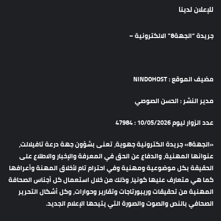
للإعلان لدينا
جريدة “الجهة8” الالكترونية –
مضيف الموقع : NINDOHOST
مدير النشر : الحسن الصوصي
عدد الزوار ليوم 10/05/2026 : 47984
«الجهة8» جريدة الكترونية جهوية، تعنى بشؤون جهة درعة تافيلالت،
عنوانها المهنية، والدفاع عن الحق في المعرفة والإخبار والاطلاع على
الحقيقة بكل موضوعية ومهنية وفي احترام تام لأخلاق المهنة وأعرافها
كما هي متعارف عليها كونيا، وذلك من خلال استعمال كل أجناس الصحافة
المهنية من تحقيقات وريبورتاجات وتقارير وحوارات، وكل أشكال التحرير
الصحافي بالنص والصوت والصورة التي يتيحها الإعلام الجديد.