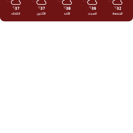
37
37
38
39
32
℃
℃
℃
℃
℃
الجمعة
السبت
الأحد
الأثنين
الثلاثاء