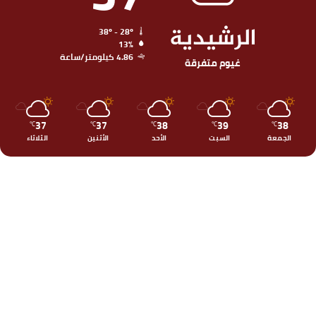
الرشيدية
38º - 28º
13%
4.86 كيلومتر/ساعة
غيوم متفرقة
37
37
38
39
38
℃
℃
℃
℃
℃
الجمعة
السبت
الأحد
الأثنين
الثلاثاء