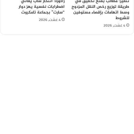
تنغير: مطالب بفتح تحقيق في
زاكورة: انتحار شاب يعاني
طريقة توزيع رخص النقل المزدوج
اضطرابات نفسية يهز دوار
وسط اتهامات بإقصاء مستوفين
“سارت” بجماعة تامكروت
للشروط
4 غشت، 2026
4 غشت، 2026