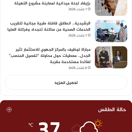
بإيفاد لجنة ميدانية لمعاينة مشروع التهيئة
7 غشت، 2026
الرشيدية.. انطلاق قافلة طبية مجانية لتقريب
الخدمات الصحية من ساكنة تنجداد وفركلة العليا
7 غشت، 2026
مباراة توظيف بالمركز الجهوي للاستثمار تثير
الجدل.. معطيات حول محاولة “تفصيل المنصب”
لفائدة مستخدمة مقربة
6 غشت، 2026
تحميل المزيد
حالة الطقس
37
℃