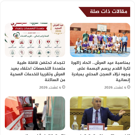
مقالات ذات صلة
بمناسبة عيد العرش.. اتحاد زاكورة
تنجداد تحتضن قافلة طبية
لكرة القدم يرسم البسمة على
متعددة التخصصات احتفاء بعيد
وجوه نزلاء السجن المحلي بمبادرة
العرش وتقريبا للخدمات الصحية
إنسانية
من الساكنة
4 غشت، 2026
4 غشت، 2026