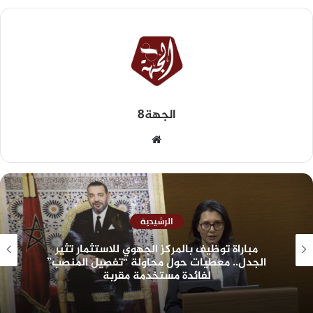
الجهة8
الرشيدية
مباراة توظيف بالمركز الجهوي للاستثمار تثير
الجدل.. معطيات حول محاولة “تفصيل المنصب”
لفائدة مستخدمة مقربة