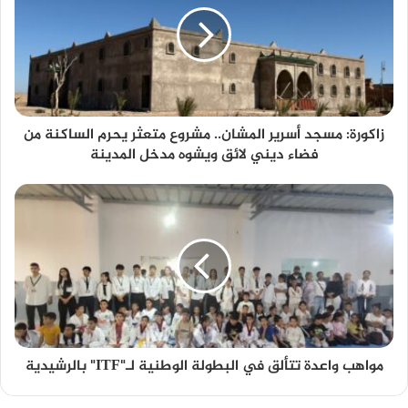
زاكورة: مسجد أسرير المشان.. مشروع متعثر يحرم الساكنة من
فضاء ديني لائق ويشوه مدخل المدينة
مواهب واعدة تتألق في البطولة الوطنية لـ"ITF" بالرشيدية