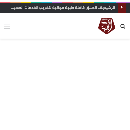
الرشيدية.. انطلاق قافلة طبية مجانية لتقريب الخدمات الصحية من ساكنة تنجداد وفركلة العليا