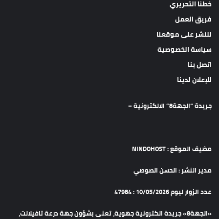
خطنا التحريري
فريق العمل
للنشر على موقعنا
سياسة الخصوصية
اتصل بنا
للإعلان لدينا
جريدة “الجهة8” الالكترونية –
مضيف الموقع : NINDOHOST
مدير النشر : الحسن الصوصي
عدد الزوار ليوم 10/05/2026 : 47984
«الجهة8» جريدة الكترونية جهوية، تعنى بشؤون جهة درعة تافيلالت،