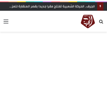
زاكورة: جمعية الفيلم الوثائقي تحتج على إقصاء ملفها من دعم المهرجانات السينمائية