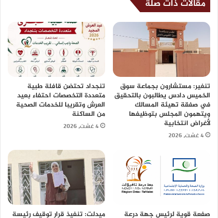
مقالات ذات صلة
تنغير: مستشارون بجماعة سوق
تنجداد تحتضن قافلة طبية
الخميس دادس يطالبون بالتحقيق
متعددة التخصصات احتفاء بعيد
في صفقة تهيئة المسالك
العرش وتقريبا للخدمات الصحية
ويتهمون المجلس بتوظيفها
من الساكنة
لأغراض انتخابية
4 غشت، 2026
4 غشت، 2026
صفعة قوية لرئيس جهة درعة
ميدلت: تنفيذ قرار توقيف رئيسة