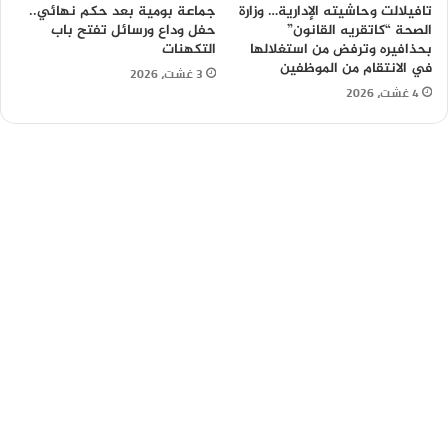
تافيلالت وحاشيته الإدارية… وزارة
جماعة بومية بعد حكم نهائي..
الصحة “كاتقريه القانون”
حفل وداع ورسائل تفتح باب
بحذافيره وترفض من استغلالها
التكهنات
في الانتقام من الموظفين
3 غشت، 2026
4 غشت، 2026