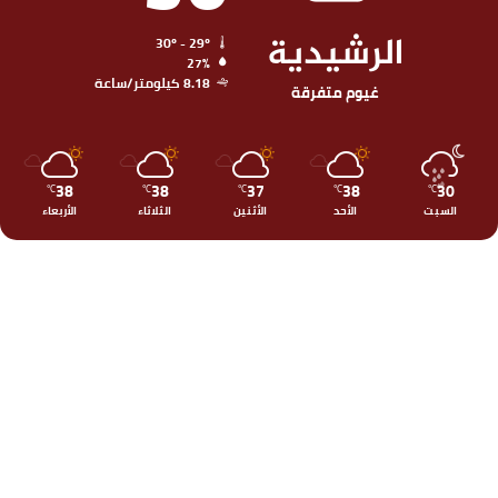
الرشيدية
30º - 29º
27%
8.18 كيلومتر/ساعة
غيوم متفرقة
38
38
37
38
30
℃
℃
℃
℃
℃
السبت
الأحد
الأثنين
الثلاثاء
الأربعاء