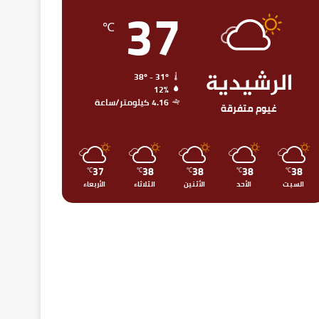
37
℃
الرشيدية
38º - 31º
12%
4.16 كيلومتر/ساعة
غيوم متفرقة
37
38
38
38
38
℃
℃
℃
℃
℃
السبت
الأحد
الأثنين
الثلاثاء
الأربعاء