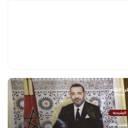
رأ التالي
الرشيدية