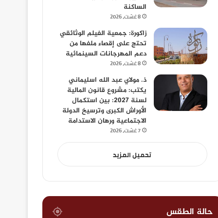
الساكنة
8 غشت، 2026
زاكورة: جمعية الفيلم الوثائقي
تحتج على إقصاء ملفها من
دعم المهرجانات السينمائية
8 غشت، 2026
ذ. مولاي عبد الله اسليماني
يكتب: مشروع قانون المالية
لسنة 2027: بين استكمال
الأوراش الكبرى وترسيخ الدولة
الاجتماعية ورهان الاستدامة
7 غشت، 2026
تحميل المزيد
حالة الطقس