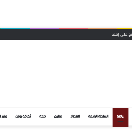
حتج على إقصاء ملفها من دعم المهرجانات السينمائية
رياضة
السلطة الرابعة
اقتصاد
تعليم
صحة
ثقافة وفن
منبر ا