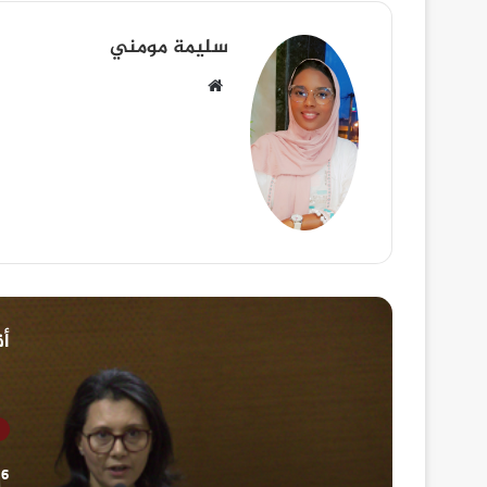
سليمة مومني
أق
6 غشت، 2026