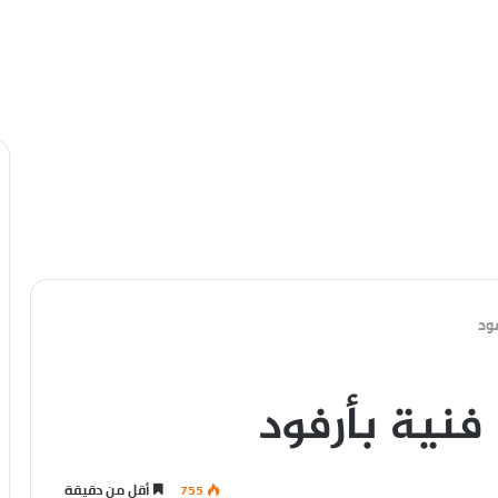
ود
فنية بأرفود
755
أقل من دقيقة