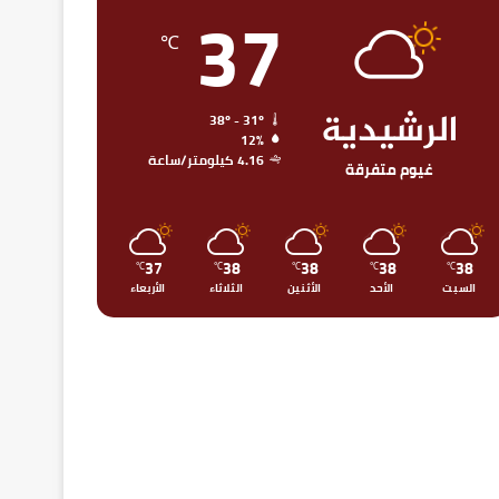
37
℃
الرشيدية
38º - 31º
12%
4.16 كيلومتر/ساعة
غيوم متفرقة
37
38
38
38
38
℃
℃
℃
℃
℃
السبت
الأحد
الأثنين
الثلاثاء
الأربعاء