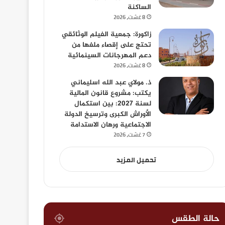
الساكنة
8 غشت، 2026
زاكورة: جمعية الفيلم الوثائقي
تحتج على إقصاء ملفها من
دعم المهرجانات السينمائية
8 غشت، 2026
ذ. مولاي عبد الله اسليماني
يكتب: مشروع قانون المالية
لسنة 2027: بين استكمال
الأوراش الكبرى وترسيخ الدولة
الاجتماعية ورهان الاستدامة
7 غشت، 2026
تحميل المزيد
حالة الطقس