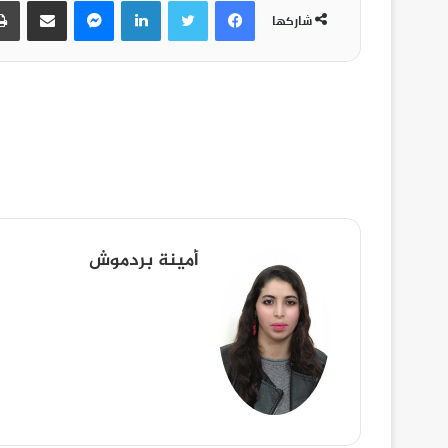
شاركها
أمينة بردموش