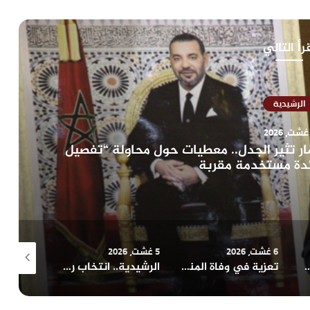
رأ التالي
الرشيدية
ار تثير الجدل.. معطيات حول محاولة “تفصيل
ئدة مستخدمة مقربة
6 غشت، 2026
5 غشت، 2026
5 غشت، 2026
أمني بعد العثور على جثة جندي عشريني داخل منزله
تعزية في وفاة المناضل و الفاعل الجمعوي حسن السريري
الرشيدية.. انتخاب رشيد ربيعي منسقا محليا لحزب التجمع الوطني للأحرار بجماعة الرتب