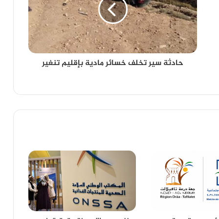
حادثة سير تخلف خسائر مادية بإقليم تنغير