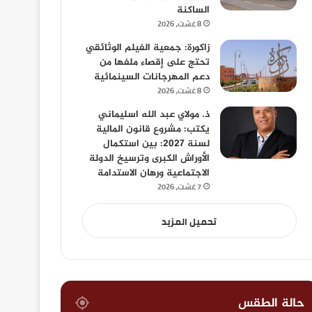
الساكنة
8 غشت، 2026
زاكورة: جمعية الفيلم الوثائقي
تحتج على إقصاء ملفها من
دعم المهرجانات السينمائية
8 غشت، 2026
ذ. مولاي عبد الله اسليماني
يكتب: مشروع قانون المالية
لسنة 2027: بين استكمال
الأوراش الكبرى وترسيخ الدولة
الاجتماعية ورهان الاستدامة
7 غشت، 2026
تحميل المزيد
حالة الطقس