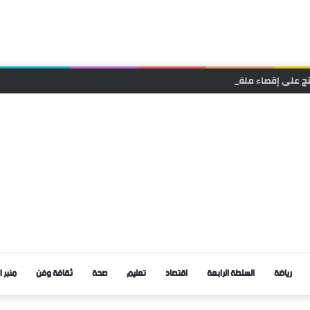
حتج على إقصاء ملفها من دعم المهرجانات السينمائية
رياضة
السلطة الرابعة
اقتصاد
تعليم
صحة
ثقافة وفن
منبر ا