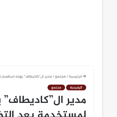
الرئيسية
/
مجتمع
/
مدير ال”كاديطاف” يوجه استفسار 
الرشيدية
مجتمع
مدير ال”كاديطاف” 
لمستخدمة بعد الت