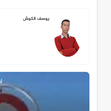
يوسف الكوش
أق