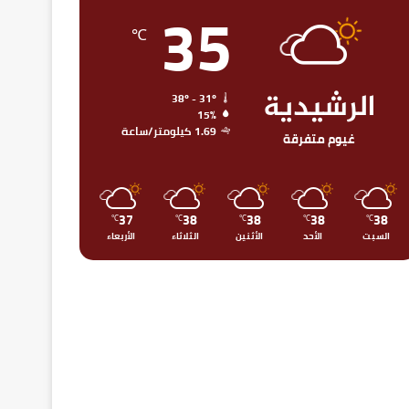
35
℃
الرشيدية
38º - 31º
15%
1.69 كيلومتر/ساعة
غيوم متفرقة
37
38
38
38
38
℃
℃
℃
℃
℃
السبت
الأحد
الأثنين
الثلاثاء
الأربعاء