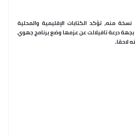
البيان، تتوفر “الجهة 8” على نسخة منه، تؤكد الكتابات الإقليمية والمحلية
 بجهة درعة تافيلالت عن عزمها وضع برنامج جهوي
 لاحقا.