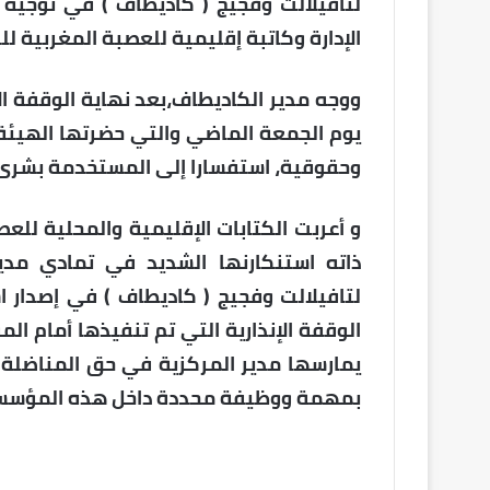
لتافيلالت وفجيج ( كاديطاف ) في توجي
الإدارة وكاتبة إقليمية للعصبة المغربية لل
ووجه مدير الكاديطاف،بعد نهاية الوقفة الإ
يوم الجمعة الماضي والتي حضرتها الهيئة 
وحقوقية، استفسارا إلى المستخدمة بشرى 
و أعربت الكتابات الإقليمية والمحلية للع
ذاته استنكارنها الشديد في تمادي مدي
لتافيلالت وفجيج ( كاديطاف ) في إصدار 
الوقفة الإنذارية التي تم تنفيذها أمام ا
يمارسها مدير المركزية في حق المناضلة
بمهمة ووظيفة محددة داخل هذه المؤسس