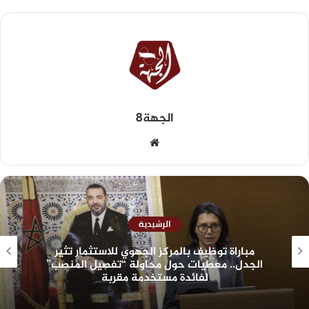
الجهة8
الرشيدية
مباراة توظيف بالمركز الجهوي للاستثمار تثير
الجدل.. معطيات حول محاولة “تفصيل المنصب”
لفائدة مستخدمة مقربة