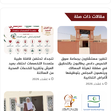
مقالات ذات صلة
تنغير: مستشارون بجماعة سوق
تنجداد تحتضن قافلة طبية
الخميس دادس يطالبون بالتحقيق
متعددة التخصصات احتفاء بعيد
في صفقة تهيئة المسالك
العرش وتقريبا للخدمات الصحية
ويتهمون المجلس بتوظيفها
من الساكنة
لأغراض انتخابية
4 غشت، 2026
4 غشت، 2026