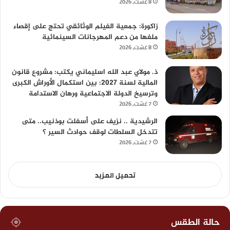
8 غشت، 2026
زاكورة: جمعية الفيلم الوثائقي تحتج على إقصاء
ملفها من دعم المهرجانات السينمائية
8 غشت، 2026
ذ. مولاي عبد الله اسليماني يكتب: مشروع قانون
المالية لسنة 2027: بين استكمال الأوراش الكبرى
وترسيخ الدولة الاجتماعية ورهان الاستدامة
7 غشت، 2026
الرشيدية .. نزيف على أسفلت بوذنيب.. متى
تتدخل السلطات لوقف حوادث السير ؟
7 غشت، 2026
تحميل المزيد
حالة الطقس