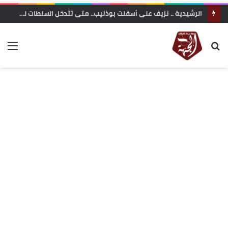
الرشيدية .. نزيف على أسفلت بوذنيب.. متى تتدخل السلطات لوقف حوادث السير ؟