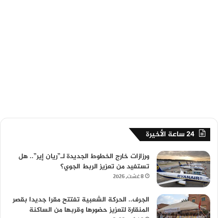
24 ساعة الأخيرة
ورزازات خارج الخطوط الجديدة لـ”ريان إير”.. هل
تستفيد من تعزيز الربط الجوي؟
8 غشت، 2026
الجرف.. الحركة الشعبية تفتتح مقرا جديدا بقصر
المنقارة لتعزيز حضورها وقربها من الساكنة