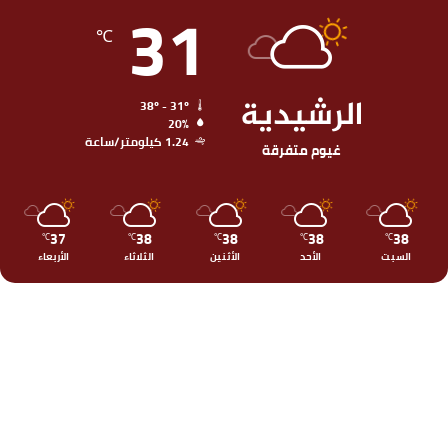
31
℃
الرشيدية
38º - 31º
20%
1.24 كيلومتر/ساعة
غيوم متفرقة
37
38
38
38
38
℃
℃
℃
℃
℃
السبت
الأحد
الأثنين
الثلاثاء
الأربعاء