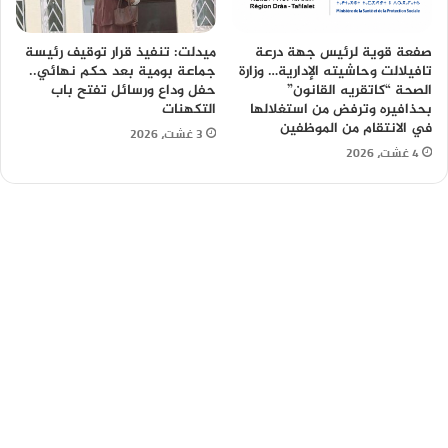
صفعة قوية لرئيس جهة درعة
ميدلت: تنفيذ قرار توقيف رئيسة
تافيلالت وحاشيته الإدارية… وزارة
جماعة بومية بعد حكم نهائي..
الصحة “كاتقريه القانون”
حفل وداع ورسائل تفتح باب
بحذافيره وترفض من استغلالها
التكهنات
في الانتقام من الموظفين
3 غشت، 2026
4 غشت، 2026