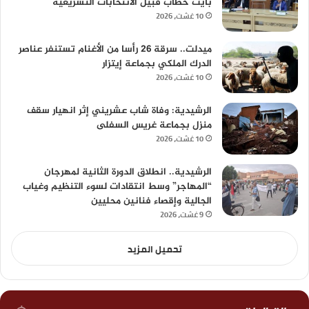
بأيت حطاب قبيل الانتخابات التشريعية
10 غشت، 2026
ميدلت.. سرقة 26 رأسا من الأغنام تستنفر عناصر
الدرك الملكي بجماعة إيتزار
10 غشت، 2026
الرشيدية: وفاة شاب عشريني إثر انهيار سقف
منزل بجماعة غريس السفلى
10 غشت، 2026
الرشيدية.. انطلاق الدورة الثانية لمهرجان
“المهاجر” وسط انتقادات لسوء التنظيم وغياب
الجالية وإقصاء فنانين محليين
9 غشت، 2026
تحميل المزيد