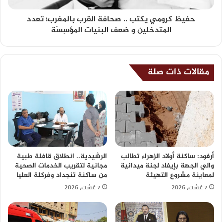
حفيظ كرومي يكتب .. صحافة القرب بالمغرب؛ تعدد
المتدخلين و ضعف البنيات المؤسِسَة
مقالات ذات صلة
أرفود: ساكنة أولاد الزهراء تطالب
الرشيدية.. انطلاق قافلة طبية
والي الجهة بإيفاد لجنة ميدانية
مجانية لتقريب الخدمات الصحية
لمعاينة مشروع التهيئة
من ساكنة تنجداد وفركلة العليا
7 غشت، 2026
7 غشت، 2026