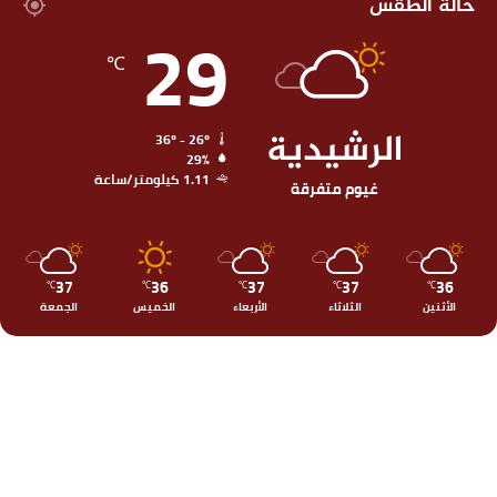
حالة الطقس
29
℃
الرشيدية
36º - 26º
29%
1.11 كيلومتر/ساعة
غيوم متفرقة
37
36
37
37
36
℃
℃
℃
℃
℃
الأثنين
الثلاثاء
الأربعاء
الخميس
الجمعة