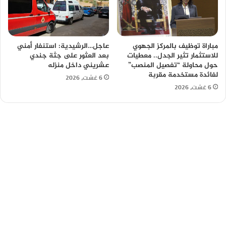
مباراة توظيف بالمركز الجهوي
عاجل…الرشيدية: استنفار أمني
للاستثمار تثير الجدل.. معطيات
بعد العثور على جثة جندي
حول محاولة “تفصيل المنصب”
عشريني داخل منزله
لفائدة مستخدمة مقربة
6 غشت، 2026
6 غشت، 2026