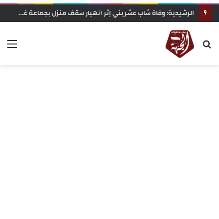
الرشيدية: وفاة شاب عشريني إثر انهيار سقف منزل بجماعة غريس السفلى