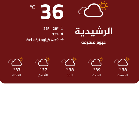
36
℃
الرشيدية
38º - 28º
15%
4.59 كيلومتر/ساعة
غيوم متفرقة
37
37
38
39
38
℃
℃
℃
℃
℃
الجمعة
السبت
الأحد
الأثنين
الثلاثاء