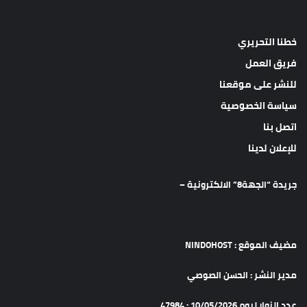
خطنا التحريري
فريق العمل
للنشر على موقعنا
سياسة الخصوصية
اتصل بنا
للإعلان لدينا
جريدة “الجهة8” الالكترونية –
مضيف الموقع : NINDOHOST
مدير النشر : الحسن الصوصي
عدد الزوار ليوم 10/05/2026 : 47984