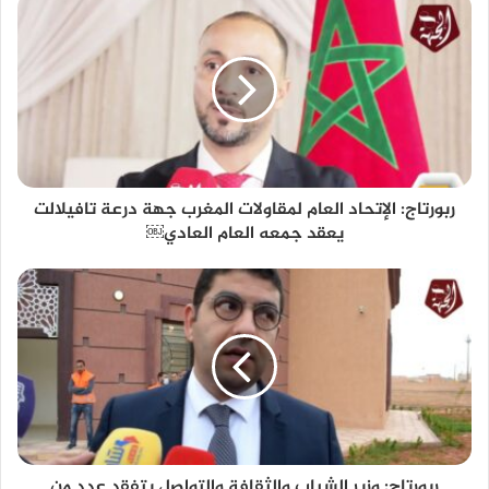
ربورتاج: الإتحاد العام لمقاولات المغرب جهة درعة تافيلالت
يعقد جمعه العام العادي￼
ربورتاج: وزير الشباب والثقافة والتواصل يتفقد عدد من