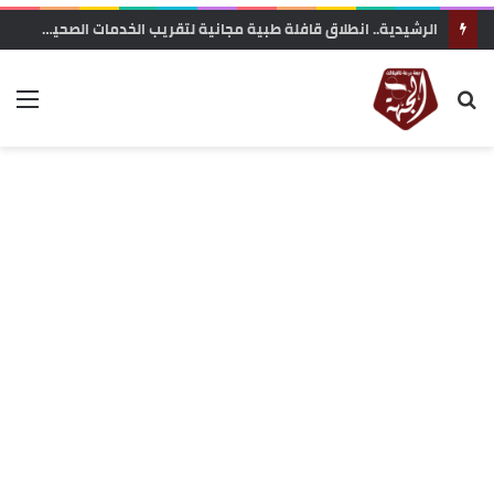
الرشيدية.. انطلاق قافلة طبية مجانية لتقريب الخدمات الصحية من ساكنة تنجداد وفركلة العليا