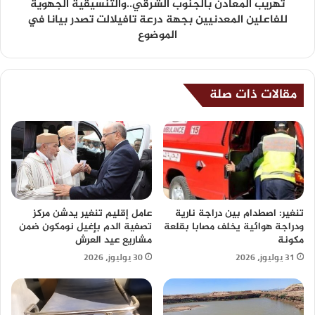
تهريب المعادن بالجنوب الشرقي..والتنسيقية الجهوية
للفاعلين المعدنيين بجهة درعة تافيلالت تصدر بيانا في
الموضوع
مقالات ذات صلة
تنغير: اصطدام بين دراجة نارية
عامل إقليم تنغير يدشن مركز
ودراجة هوائية يخلف مصابا بقلعة
تصفية الدم بإغيل نومكون ضمن
مكونة
مشاريع عيد العرش
31 يوليوز، 2026
30 يوليوز، 2026