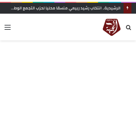
الرشيدية.. انتخاب رشيد ربيعي منسقا محليا لحزب التجمع الوطني للأحرار بجماعة الرتب