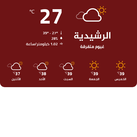
27
℃
الرشيدية
39º - 27º
28%
1.02 كيلومتر/ساعة
غيوم متفرقة
37
38
39
39
39
℃
℃
℃
℃
℃
الخميس
الجمعة
السبت
الأحد
الأثنين