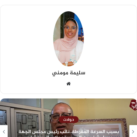
سليمة مومني
حوادث
بسبب السرعة المفرطة..نائب رئيس مجلس الجهة