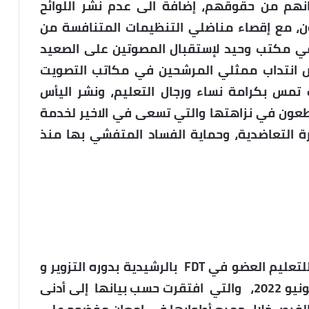
انهم من حقوقهم، إضافة الى عدم نشر اللوائح
، مع إقصاء مناضلي التنظيمات المتنافسة من
في مكتب وحيد لإستقبال المصوتين على الصعيد
فض انتداب ممثلي المرشحين في مكاتب التصويت
تمس بكرامة نساء ورجال التعليم، ونشر اليأس
ج مطعون في نزاهتها والتي تسعى في الاخير لخدمة
رة التعاضدية، وحماية الفساد المتفشي بها منذ
و أدان المكتب الإقليمي للنقابة الوطنية للتعليم العضو في FDT بالرشيدية بدوره التزوير و
التدليس الذي شاب اقتراع يوم الأربعاء 29 يونيو 2022، والتي افتقرت حسب بيانها إلى أدنى