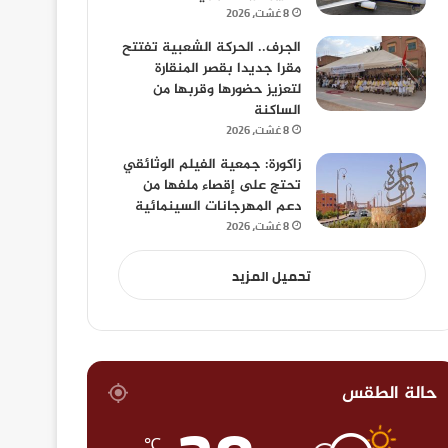
8 غشت، 2026
الجرف.. الحركة الشعبية تفتتح
مقرا جديدا بقصر المنقارة
لتعزيز حضورها وقربها من
الساكنة
8 غشت، 2026
زاكورة: جمعية الفيلم الوثائقي
تحتج على إقصاء ملفها من
دعم المهرجانات السينمائية
8 غشت، 2026
تحميل المزيد
حالة الطقس
℃