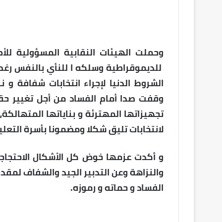
وحملت الهيئات النقابية المسؤولية لل
للديموقراطية وسلكه ا للنأي بالنفس رغم ن
الشروط الدنيا لإجراء انتخابات شفافة و ن
وقفت صدا أمام الفساد من أجل تغيير حقي
تجهيزاتها المهترئة و بناياتها المتهالكة،
لانتخابات تليق شكلا ومضمونا بأسرة التعلي
و أكدت عزمها خوض كل الأشكال الاحتجاجية
والنزاهة وعن التدبير الجيد والشفاف لمقدر
الفساد و حماته و رموزه.