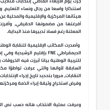
جرت يوم الأربعاء الماضي إنتخابات مناديب
استنكارا واسعا من رجال ونساء التعليم، وك
هيئاتها المركزية والإقليمية والمحلية ع
أفرغتها من مضمونها الحقيقي، وأفرزت
المعلنة رغم فساد تدبيرها منذ البداية.
الديمقراطي FNE بإقليم الرشيد
للتربية الوطنية بيانا أبرزت فيه الخروقات
السابقة لأوانها والتي عرفت تواطؤا مكشو
النقابات، مرورا بتحديد تاريخ إجراء الإنتخا
وفرض استخراج وثيقة إبراء الذمة ومركزتها ب