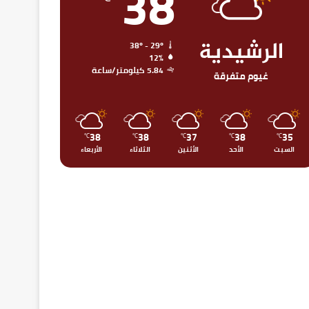
38
الرشيدية
38º - 29º
12%
5.84 كيلومتر/ساعة
غيوم متفرقة
38
38
37
38
35
℃
℃
℃
℃
℃
السبت
الأحد
الأثنين
الثلاثاء
الأربعاء