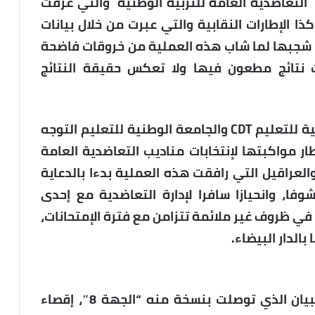
 التعاضدية العامة للتربية الوطنية والتي عرفت
ذا الإطارات النقابية والتي عبرت من خلال بيانات
ن شجبها لما شاب هذه العملية من خروقات فاضحة
 نتائج مطعون فيها ولا تعكس حقيقة النتائج
وأصدرت المكاتب الإقليمية للنقابة الوطنية للتعليم CDT والجامعة الوطنية للتعليم التوجه
ية وفي إطار مواكبتها لإنتخابات مناديب التعاضدية العامة
 والعراقيل التي رافقت هذه العملية بدءا بالدعاية
فا، وانحيازا سافرا لإدارة التعاضدية مع إحدى
بات في ظروف غير ملائمة تتزامن مع فترة الإمتحانات،
الدار البيضاء.
وعرفت عملية الانتخاب هاته حسب نص البيان الذي توصلت بنسخة منه “الجهة 8″، إقصاء