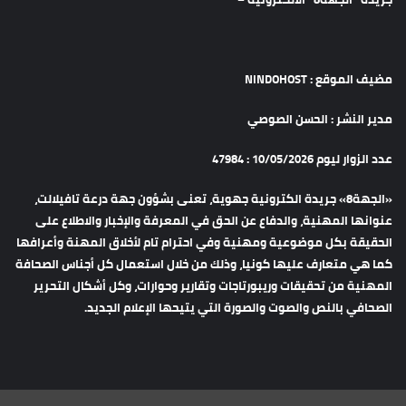
مضيف الموقع : NINDOHOST
مدير النشر : الحسن الصوصي
عدد الزوار ليوم 10/05/2026 : 47984
«الجهة8» جريدة الكترونية جهوية، تعنى بشؤون جهة درعة تافيلالت،
عنوانها المهنية، والدفاع عن الحق في المعرفة والإخبار والاطلاع على
الحقيقة بكل موضوعية ومهنية وفي احترام تام لأخلاق المهنة وأعرافها
كما هي متعارف عليها كونيا، وذلك من خلال استعمال كل أجناس الصحافة
المهنية من تحقيقات وريبورتاجات وتقارير وحوارات، وكل أشكال التحرير
الصحافي بالنص والصوت والصورة التي يتيحها الإعلام الجديد.