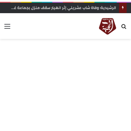
الرشيدية: وفاة شاب عشريني إثر انهيار سقف منزل بجماعة غريس السفلى