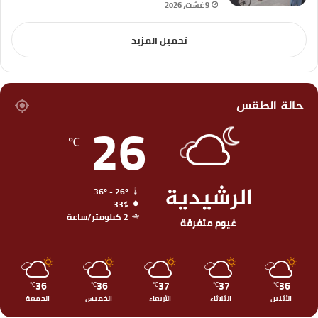
9 غشت، 2026
تحميل المزيد
حالة الطقس
26
℃
الرشيدية
36º - 26º
33%
2 كيلومتر/ساعة
غيوم متفرقة
36
36
37
37
36
℃
℃
℃
℃
℃
الأثنين
الثلاثاء
الأربعاء
الخميس
الجمعة