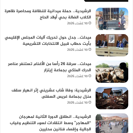
الرشيدية.. حملة ميدانية للنظافة ومحاصرة ظاهرة
الكلاب الضالة بحي أولاد الحاج
10 غشت، 2026
ميدلت.. جدل حول تحريك آليات المجلس الإقليمي
بأيت حطاب قبيل الانتخابات التشريعية
10 غشت، 2026
ميدلت.. سرقة 26 رأسا من الأغنام تستنفر عناصر
الدرك الملكي بجماعة إيتزار
10 غشت، 2026
الرشيدية: وفاة شاب عشريني إثر انهيار سقف
منزل بجماعة غريس السفلى
10 غشت، 2026
الرشيدية.. انطلاق الدورة الثانية لمهرجان
“المهاجر” وسط انتقادات لسوء التنظيم وغياب
الجالية وإقصاء فنانين محليين